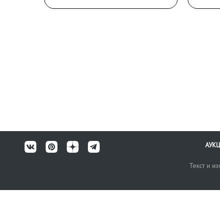
АУК
Текст и и
Карта сайта
Техничес