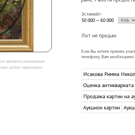
Эстимейт:
50 000 — 60 000
Лот не продан
Если Вы хотите принять учас
телефону, Вам необходимо
 не является рекламным
ских целях запрещено.
Исакова Римма Нико
Оценка антиквариата
Продажа картин на а
Аукцион картин
Аукц