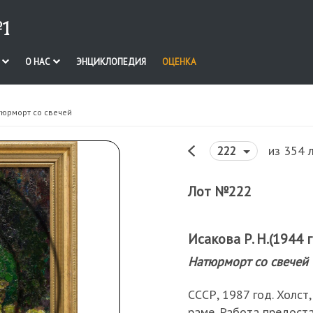
1
И
О НАС
ЭНЦИКЛОПЕДИЯ
ОЦЕНКА
тюрморт со свечей
из 354 
222
Лот №222
Исакова Р. Н.(1944 г.
Натюрморт со свечей
СССР, 1987 год. Холст,
раме. Работа предост