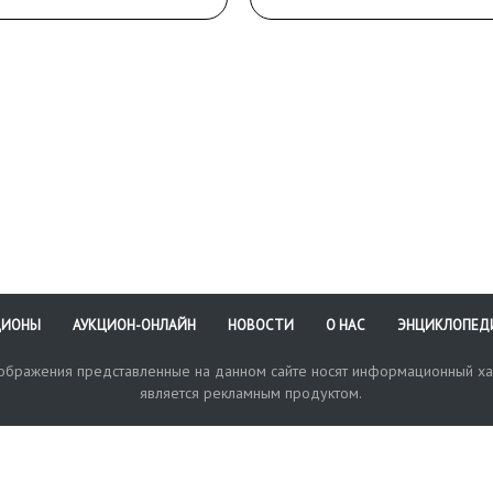
ЦИОНЫ
АУКЦИОН-ОНЛАЙН
НОВОСТИ
О НАС
ЭНЦИКЛОПЕД
зображения представленные на данном сайте носят информационный ха
является рекламным продуктом.
кая поддержка
Оплата и доставка
Политика конфиденциальнос
Любые в
отправи