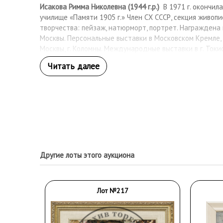
Исакова Римма Николевна (1944 г.р.)
В 1971 г. окончил
училище «Памяти 1905 г.» Член СХ СССР, секция живопи
творчества: пейзаж, натюрморт, портрет. Награждена
Москвы. Персональные выставки в Московском Кремле, 
Москвы, г. Коломны. Международные выставки в г. Токио
Другие лоты этого аукциона
Лот №217