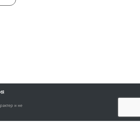
ИЯ
рактер и не
ти
опросы, жалобы или пожелания по работе аукциона вы можете
Поиск по сайту
ть нам через форму обратной связи: