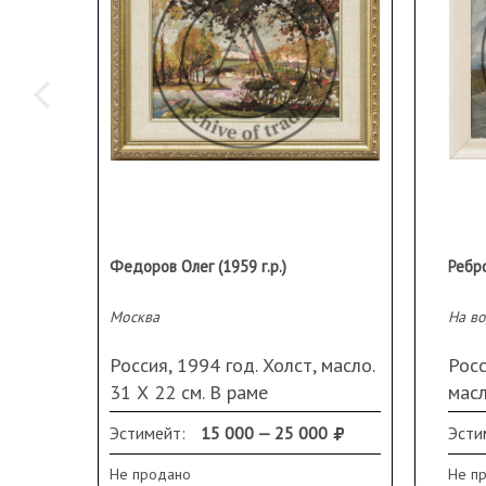
Федоров Олег (1959 г.р.)
Москва
На в
Россия, 1994 год. Холст, масло.
Росс
31 Х 22 см. В раме
масл
Подп
Эстимейт:
15 000 — 25 000
Эсти
обо
Не продано
Не п