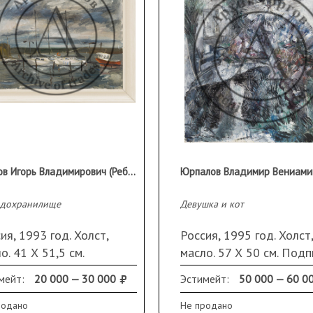
Ребров Игорь Владимирович (Ребров И. В.)
одохранилище
Девушка и кот
ия, 1993 год. Холст,
Россия, 1995 год. Холст,
о. 41 Х 51,5 см.
масло. 57 Х 50 см. Подп
ись, название и дата на
название и дата на обо
мейт:
20 000 — 30 000
Эстимейт:
50 000 — 60 0
роте. Оформлена в раму
В раме
родано
Не продано