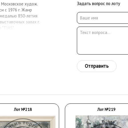
Задать вопрос по лоту
а Московское худож.
си с 1976 г. Жанр
 медалью 850-летия
выставочных залах г.
 "TIAS".
Отправить
Лот №218
Лот №219