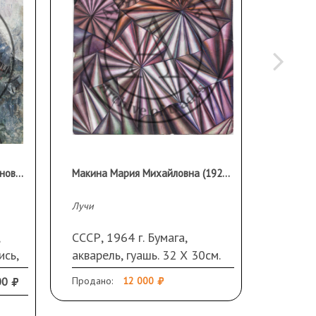
Юрпалов Владимир Вениаминович (1954 г.р.)
Макина Мария Михайловна (1920-2005)
Лучи
Натюрмо
СССР, 1964 г. Бумага,
Россия
ись,
акварель, гуашь. 32 Х 30см.
масло.
роте.
Повреждения по краям,
справа
00
Продано:
12 000
Эстиме
сгибы.
стекло
Не прод