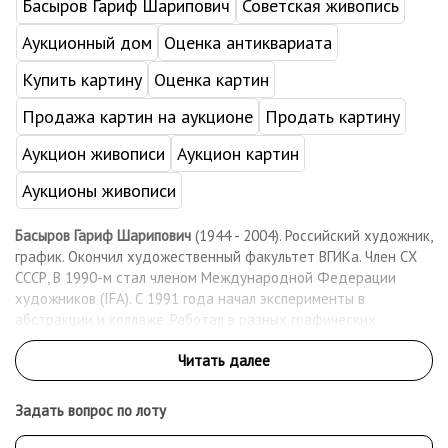
Басыров Гариф Шарипович
Советская живопись
Аукционный дом
Оценка антиквариата
Купить картину
Оценка картин
Продажа картин на аукционе
Продать картину
Аукцион живописи
Аукцион картин
Аукционы живописи
Басыров Гариф Шарипович
(1944 - 2004). Российский художник,
график. Окончил художественный факультет ВГИКа. Член СХ
СССР, В 1990-м стал членом Международной Федерации
художников (IFA). С 1991 года начал эксперименты в
абстракции и коллаже. Работал в разных графических
техниках, как печатных (офорт, литография), так и
уникальных (рисунки карандашом и тушью). Постоянный
экспонент международных выставок. Персональные выставки
проходили в Москве (ЦДХ, 1982, 1992, ГТГ, 1993, 2004, Музей
Задать вопрос по лоту
Востока, 1994), Цюрихе (1989-1990), Мюнхене (1990), в
частных отечественных и зарубежных галереях.