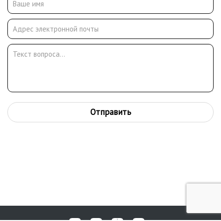
Произведения художника хранятся в ГТГ, ГРМ, ГМИИ им. А.С.
Пушкина, Государственном Музее Востока, Ярославском
художественном музее, во многих региональных и частных
собраниях в России и за рубежом.
Отправить