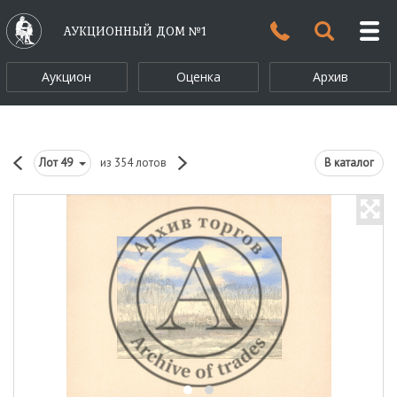
АУКЦИОННЫЙ ДОМ №1
Аукцион
Оценка
Архив
Лот
49
из 354 лотов
В каталог