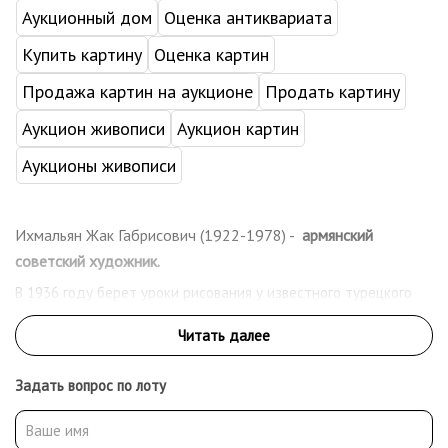
Аукционный дом
Оценка антиквариата
Купить картину
Оценка картин
Продажа картин на аукционе
Продать картину
Аукцион живописи
Аукцион картин
Аукционы живописи
Ихмальян Жак Габрисович (1922-1978) -
армянский
советский художник.
В 1936 году берет уроки рисования у известного турецкого
художника Абиддина Дино. В 1942 году поступил в
Стамбульскую Академию изящных искусств на живописный
факультет. В 1944 году арестован и посажен в тюрьму за
политическую деятельность. В 1949 году эмигрирует из
Задать вопрос по лоту
Турции в Сирию. В 1956 году переезжает в Польшу, работает
на студии мультфильмов. В 1959 году уезжает в Китай. Живет
и работает в Пекине. В 1961 году переезжает в Москву.