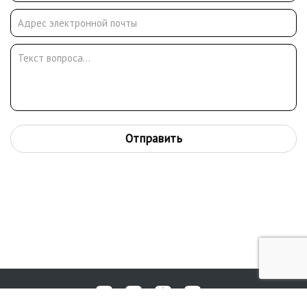
Работает на радио редактором – стилистом. В 1963 году
становится преподавателем турецкого языка Института
восточных языков. В 1968 году состоялась персональная
выставка в Центральном доме работников искусств в Москве.
В 1971 году выставка в Вильнюсе. В 1974 году становится
членом СХ СССР.
Отправить