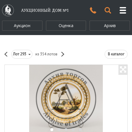
АУКЦИОННЫЙ ДОМ №1
Аукцион
Оценка
Архив
Лот
293
из 354 лотов
В каталог