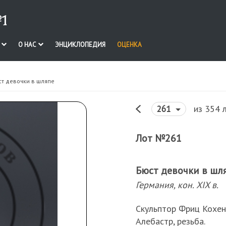
1
И
О НАС
ЭНЦИКЛОПЕДИЯ
ОЦЕНКА
ст девочки в шляпе
из 354 
261
Лот №261
Бюст девочки в шл
Германия, кон. XIX в.
Скульптор Фриц Кохе
Алебастр, резьба.