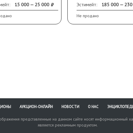
Авторская подпись:
еры: 39,5 х 35 х 8 см
мейт:
15 000 — 25 000
Эстимейт:
185 000 — 230
«Chiaromonte».
шние); 27,5 х 3,5 х 32 см
Размеры (ДхШхВ): 25х
родано
Не продано
тренние).
см.
анность: следы
Сохранность: окислы,
вания, потертости,
небольшие потертости,
льшие скольчики.
утрата палочки из прав
руки.
ЦИОНЫ
АУКЦИОН-ОНЛАЙН
НОВОСТИ
О НАС
ЭНЦИКЛОПЕД
зображения представленные на данном сайте носят информационный ха
является рекламным продуктом.