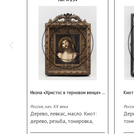
Икона «Христос в терновом венце» («Ecce Homo») в резном киоте
Киот
Россия, нач. XX века
Росси
Дерево, левкас, масло. Киот:
Дере
дерево, резьба, тонировка,
тони
металл, стекло, подвес.
подв