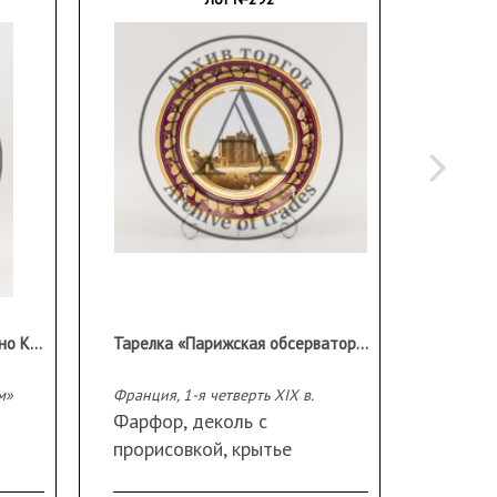
Gaetano Chiaramonte / Гаэтано Кьяромонте (1872–1962)
Тарелка «Парижская обсерватория»
м»
Франция, 1-я четверть XIX в.
Франция,
Фарфор, деколь с
Фарфо
прорисовкой, крытье
надгла
малиновым, золочение по
золоче