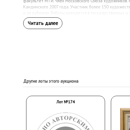
факультет МТИ. Член Московского Союза художников.
Кандинского 2007 года. Участник более 150 художест
и за рубежом. Работы находятся в государственных и 
Другие лоты этого аукциона
Лот №174