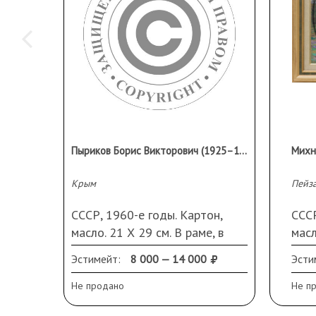
Пыриков Борис Викторович (1925–1987 гг)
Крым
Пейза
СССР, 1960-е годы. Картон,
СССР
масло. 21 Х 29 см. В раме, в
масл
паспарту.
Кро
Эстимейт:
8 000 — 14 000
Эсти
рам
Не продано
Не п