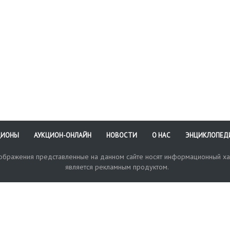
ЦИОНЫ
АУКЦИОН-ОНЛАЙН
НОВОСТИ
О НАС
ЭНЦИКЛОПЕД
зображения представленные на данном сайте носят информационный ха
является рекламным продуктом.
кая поддержка
Оплата и доставка
Политика конфиденциальнос
Любые в
отправи
© 2017-2026. Аукционный Дом №1