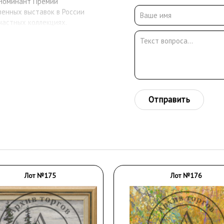
 Номинант Премии
венных выставок в России
частных коллекциях.
Отправить
Лот №175
Лот №176