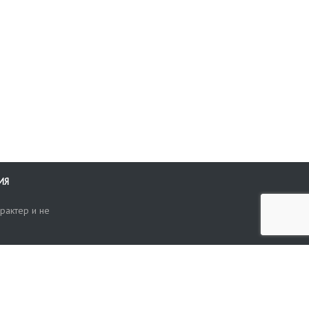
ИЯ
рактер и не
ти
опросы, жалобы или пожелания по работе аукциона вы можете
Поиск по сайту
ть нам через форму обратной связи: