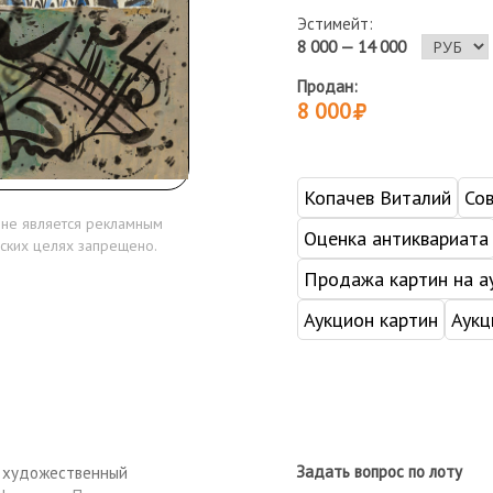
Эстимейт:
8 000 — 14 000
Продан:
8 000
Копачев Виталий
Сов
 не является рекламным
Оценка антиквариата
ских целях запрещено.
Продажа картин на а
Аукцион картин
Аукц
Задать вопрос по лоту
ил художественный