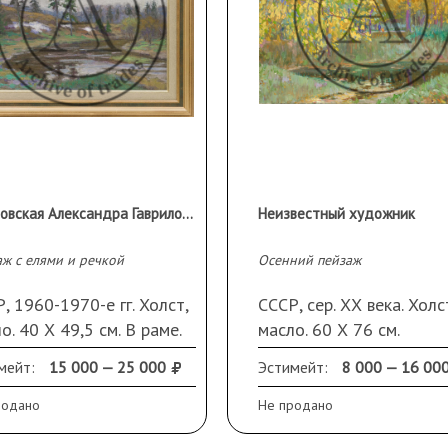
Михновская Александра Гавриловна (1903-?)
Неизвестный художник
ж с елями и речкой
Осенний пейзаж
, 1960-1970-е гг. Холст,
СССР, сер. ХХ века. Холс
о. 40 Х 49,5 см. В раме.
масло. 60 Х 76 см.
мки холста подведены. В
Неразборчивая подпись
мейт:
15 000 — 25 000
Эстимейт:
8 000 — 16 00
е
справа внизу
родано
Не продано