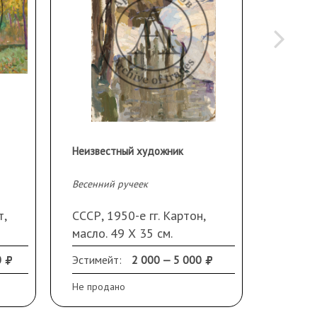
Неизвестный художник
Весенний ручеек
Девушка
т,
СССР, 1950-е гг. Картон,
СССР, 
масло. 49 Х 35 см.
масло.
Повреждения по краям.
справа
0
Эстимейт:
2 000 — 5 000
Продано
Не продано