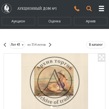
АУКЦИОННЫЙ ДОМ №1
Аукцион
Оценка
Архив
Лот
43
из 354 лотов
В каталог