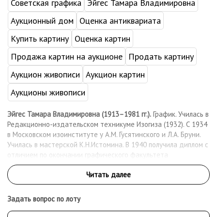
Советская графика
Эйгес Тамара Владимировна
Аукционный дом
Оценка антиквариата
Купить картину
Оценка картин
Продажа картин на аукционе
Продать картину
Аукцион живописи
Аукцион картин
Аукционы живописи
Эйгес Тамара Владимировна (1913–1981 гг.).
График. Училась в
Редакционно-издательском техникуме Изогиза (1932). С 1934
в Московском изоинституте у А.М. Гусятинского и Л.А. Бруни.
Училась в мастерской К.Н.Истомина. В 1940 получила диплом с
отличием по окончании графического факультета
Московского государственного художественного института
по специальности "Книжная иллюстрация, фотография и
плакат". Дипломная работа - иллюстрации к новеллам П.
Мериме "Кармен", "Голубая комната" и "Матео Фальконе"
Задать вопрос по лоту
(литографии). Руководители дипломной работы - Н.Э. Радлов и
Г.Т. Горощенко. Дружила с Л.А. Бруни.