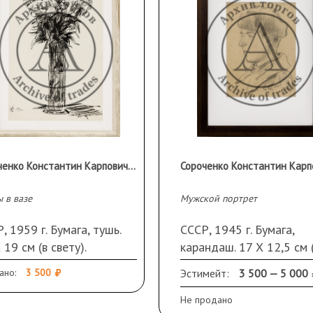
Сороченко Константин Карпович (1912–1987)
 в вазе
Мужской портрет
, 1959 г. Бумага, тушь.
СССР, 1945 г. Бумага,
 19 см (в свету).
карандаш. 17 Х 12,5 см 
ись и дата слева внизу.
свету). Подпись и дата
ано:
3 500
Эстимейт:
3 500 — 5 000
ме, паспарту.
справа внизу. В раме, ст
паспарту.
Не продано