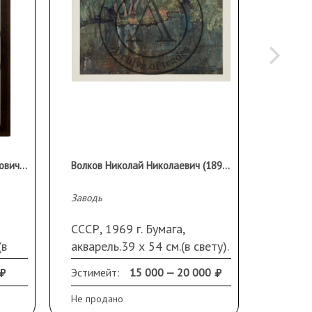
Сороченко Константин Карпович (1912–1987)
Волков Николай Николаевич (1897–1974)
Заводь
Этюд «В
СССР, 1969 г. Бумага,
СССР, 
(в
акварель.39 х 54 см.(в свету).
масло.
В паспарту
Эстимейт:
15 000 — 20 000
Эстиме
екло,
Не продано
Не прод