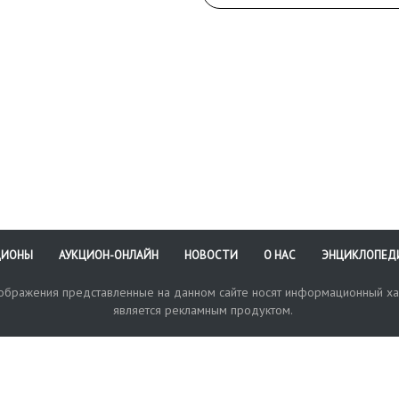
ЦИОНЫ
АУКЦИОН-ОНЛАЙН
НОВОСТИ
О НАС
ЭНЦИКЛОПЕД
зображения представленные на данном сайте носят информационный ха
является рекламным продуктом.
кая поддержка
Оплата и доставка
Политика конфиденциальнос
Любые в
отправи