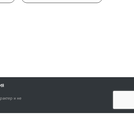
ИЯ
рактер и не
ти
опросы, жалобы или пожелания по работе аукциона вы можете
Поиск по сайту
ть нам через форму обратной связи: