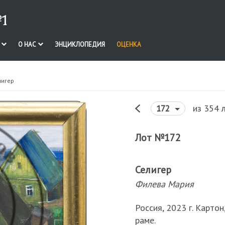
1
И
О НАС
ЭНЦИКЛОПЕДИЯ
ОЦЕНКА
лигер
из 354 
172
Лот №172
Селигер
Филева Мария
Россия, 2023 г. Картон
раме.