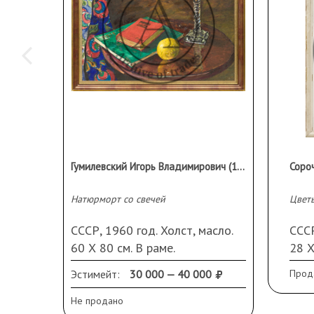
Гумилевский Игорь Владимирович (1925-2001)
Натюрморт со свечей
Цветы
СССР, 1960 год. Холст, масло.
СССР
60 Х 80 см. В раме.
28 Х
Подп
Эстимейт:
30 000 — 40 000
Прод
В ра
Не продано