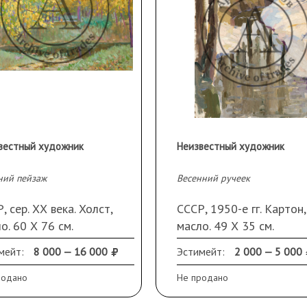
вестный художник
Неизвестный художник
ний пейзаж
Весенний ручеек
, сер. ХХ века. Холст,
СССР, 1950-е гг. Картон,
о. 60 Х 76 см.
масло. 49 Х 35 см.
азборчивая подпись
Повреждения по краям.
мейт:
8 000 — 16 000
Эстимейт:
2 000 — 5 000
ва внизу
родано
Не продано