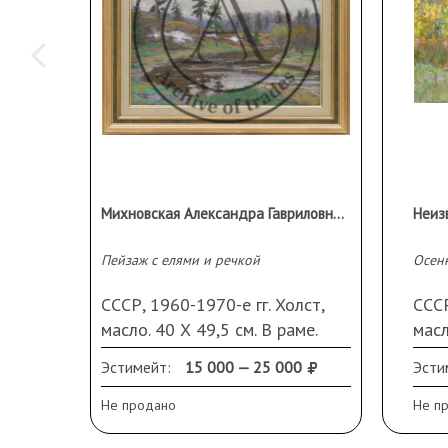
Михновская Александра Гавриловна (1903-?)
Неиз
Пейзаж с елями и речкой
Осен
СССР, 1960-1970-е гг. Холст,
СССР
масло. 40 Х 49,5 см. В раме.
масл
Кромки холста подведены. В
Нер
Эстимейт:
15 000 — 25 000
Эсти
раме
спра
Не продано
Не п