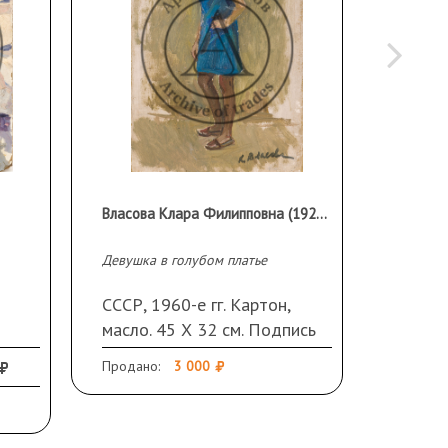
Власова Клара Филипповна (1926 г.р.)
Неизве
Девушка в голубом платье
Натюрмо
СССР, 1960-е гг. Картон,
СССР, 
масло. 45 Х 32 см. Подпись
масло.
справа внизу.
Продано:
3 000
Эстиме
Не прод