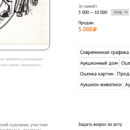
Эстимейт:
5 000 — 10 000
Продан:
5 000
Современная графика
 не является рекламным
Аукционный дом
Оце
ских целях запрещено.
Оценка картин
Прода
Аукцион живописи
А
Задать вопрос по лоту
ский художник, участник