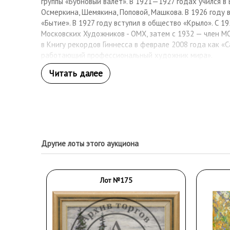
группы «Бубновый валет». В 1921—1927 годах учился 
Осмеркина, Шемякина, Поповой, Машкова. В 1926 году 
«Бытие». В 1927 году вступил в общество «Крыло». С 1
Московских Художников - ОМХ, затем с 1932 — член М
в Книгу рекордов Гиннесса в феврале 2008 года как «
работающий профессиональный художник мира».
Другие лоты этого аукциона
Лот №175