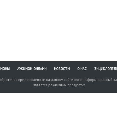
ЦИОНЫ
АУКЦИОН-ОНЛАЙН
НОВОСТИ
О НАС
ЭНЦИКЛОПЕД
зображения представленные на данном сайте носят информационный ха
является рекламным продуктом.
кая поддержка
Оплата и доставка
Политика конфиденциальнос
Любые в
отправи
© 2017-2026. Аукционный Дом №1