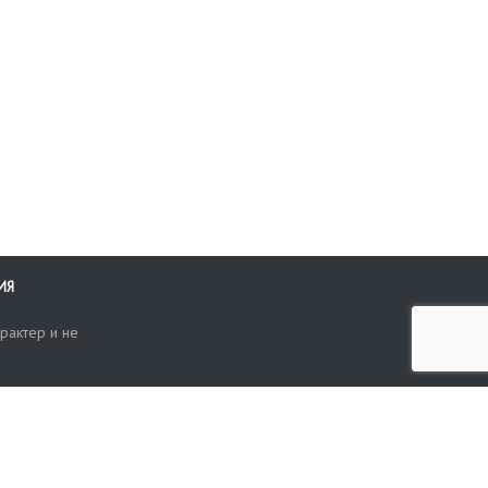
ИЯ
рактер и не
ти
опросы, жалобы или пожелания по работе аукциона вы можете
Поиск по сайту
ть нам через форму обратной связи: