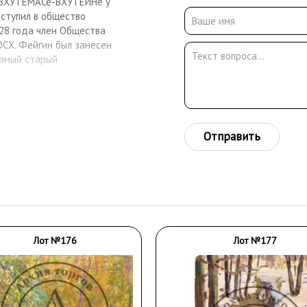
в ВХУТЕМАСе-ВХУТЕИНе у
вступил в общество
928 года член Общества
ОСХ. Фейгин был занесен
Самый старый
Отправить
Лот №176
Лот №177