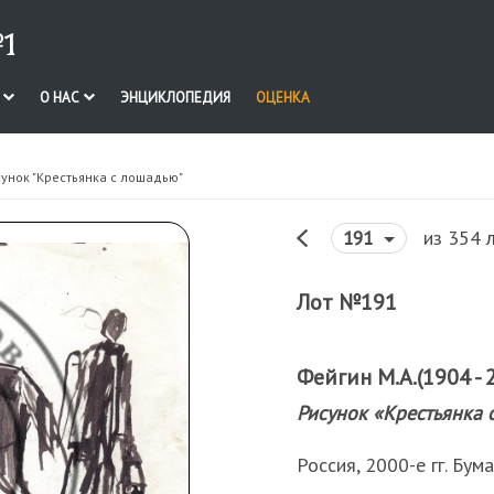
1
И
О НАС
ЭНЦИКЛОПЕДИЯ
ОЦЕНКА
сунок "Крестьянка с лошадью"
из 354 
191
Лот №191
Фейгин М.А.(1904 - 
Рисунок «Крестьянка 
Россия, 2000-е гг. Бум