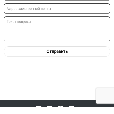
санитаром и художником. Работал во вновь созданном
Блокадном театре драмы (в помещении Театра комедии). С
1943 г. А.Д. Кетов связан с Театром музыкальной комедии. При
его участии создано сценическое оформление к таким
знаменитым спектаклям, как «Перикола», «Свадьба в
Малиновке», «Принцесса цирка», «Продавец птиц» (1943). В
1964-1966 А.Д. Кетов был главным художником-
постановщиком драмтеатра в г. Великие Луки. Много лет
работал художником-екоратором в мастерских Кировского
Отправить
(Мариинского) театра. Им исполнены декорации к знаменитым
операм «Князь Игорь» (1957, по эскизам И.В. Севастьянова) и
«Садко» (1952, по эскизам С.М. Юнович).