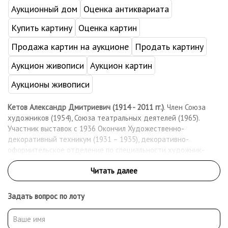
Аукционный дом
Оценка антиквариата
Купить картину
Оценка картин
Продажа картин на аукционе
Продать картину
Аукцион живописи
Аукцион картин
Аукционы живописи
Кетов Александр Дмитриевич (1914 - 2011 гг.)
. Член Союза
художников (1954), Союза театральных деятелей (1965).
Участник выставок с 1936 Окончил Художественно-
декоративный техникум (1931 – 1935), декоративно-
оформительское отделение по специальности художник-
декоратор, г. Молотово (Пермь). В 1935 г. переехал в г.
Ленинград. Обучался в Подготовительных классах при ИЖСА
(1935-1937) у И.И. Бродского и в Институте повышения
квалификации работников искусств (1935-1937) у М.Д.
Задать вопрос по лоту
Бернштейна. В предвоенные годы работал в театре оперы и
балета им. С.М. Кирова и в Оперной студии Ленинградской
консерватории. С 1941 г. служил в эвакогоспитале, был