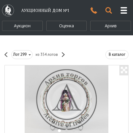
АУКЦИОННЫЙ ДОМ №1
Аукцион
Оценка
Архив
Лот
299
из 354 лотов
В каталог