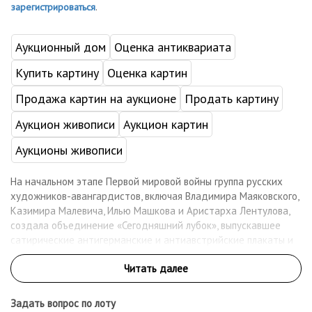
зарегистрироваться
.
Аукционный дом
Оценка антиквариата
Купить картину
Оценка картин
Продажа картин на аукционе
Продать картину
Аукцион живописи
Аукцион картин
Аукционы живописи
На начальном этапе Первой мировой войны группа русских
художников-авангардистов, включая Владимира Маяковского,
Казимира Малевича, Илью Машкова и Аристарха Лентулова,
создала объединение «Сегодняшний лубок», выпускавшее
сатирические антигерманские и антиавстрийские плакаты и
открытки в поддержку военных действий России. Название
объединения было связано с традиционной русской
народной гравюрой - лубком, сочетавшим простые рисунки и
тексты популярных сказок.
Задать вопрос по лоту