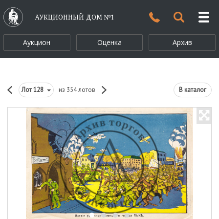
АУКЦИОННЫЙ ДОМ №1
Аукцион
Оценка
Архив
Лот
128
из 354 лотов
В каталог