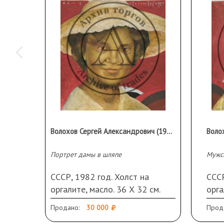
Волохов Сергей Александрович (1937 г.р.)
Портрет дамы в шляпе
Мужс
СССР, 1982 год. Холст на
СССР
оргалите, масло. 36 Х 32 см.
орга
Подпись и дата справа вверху.
Без 
Продано:
30 000
Прод