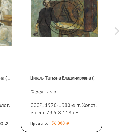
Цигаль Татьяна Владимировна (1951 г.р.)
Цигаль Татьяна Владимировна (1951 г.р.)
Портрет отца
Весна
олст,
СССР, 1970-1980-е гг. Холст,
СССР, 
масло. 79,5 Х 118 см
масло. 
Подпис
00
Продано:
36 000
Эстиме
паспар