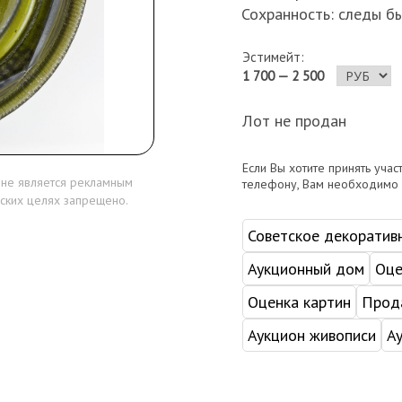
Сохранность: следы бы
Эстимейт:
1 700 — 2 500
Лот не продан
Если Вы хотите принять учас
 не является рекламным
телефону, Вам необходимо
ских целях запрещено.
Советское декоратив
Аукционный дом
Оце
Оценка картин
Прода
Аукцион живописи
А