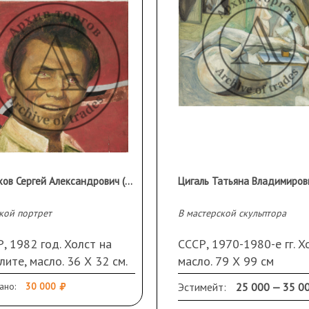
Волохов Сергей Александрович (1937 г.р.)
кой портрет
В мастерской скульптора
, 1982 год. Холст на
СССР, 1970-1980-е гг. Х
лите, масло. 36 Х 32 см.
масло. 79 Х 99 см
подписи.
ано:
30 000
Эстимейт:
25 000 — 35 0