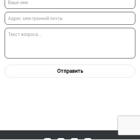
1970-х годов получил благословление патриарха Пимена и
занялся иконописанием. Его иконописной школой стала
реставрационная работа в Свято-Даниловом монастыре в
Москве.
Отправить