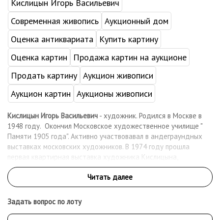
Кислицын Игорь Васильевич
Современная живопись
Аукционный дом
Оценка антиквариата
Купить картину
Оценка картин
Продажа картин на аукционе
Продать картину
Аукцион живописи
Аукцион картин
Аукционы живописи
Кислицын Игорь Васильевич
- художник. Родился в Москве в
1948 году. Окончил Московское художественное училище "
Памяти 1905 года". Активно участвовавал в андеграундных
выставках московских художников. В 1974 году прошла
первая квартирная выставка художника Кислицына,
совместно с А. Лепиным и А. Калугиным, в этом же году принял
участие в выставке в Измайлово, затем в " Доме культуры " на
ВДНХ. В сентябре 1976 года его работы были представлены
на выставке " Alternativen nonkonformistische Malerei in
Задать вопрос по лоту
Russland (Из собрания А.Глезера), ФРГ, Эслинген. Активно
участвовал в выставках на Малой Грузинской, 28. В конце