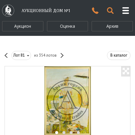
АУКЦИОННЫЙ ДОМ №1
Аукцион
Оценка
Архив
Лот
81
из 354 лотов
В каталог