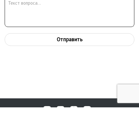
Отправить
Любые вопросы, жалобы или пожелания по работе аукциона вы
© 2017-2026. Аукционный Дом №1
можете отправить нам через форму обратной связи: