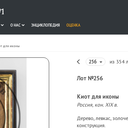
1
И
О НАС
ЭНЦИКЛОПЕДИЯ
ОЦЕНКА
от для иконы
из 354 
256
Лот №256
Киот для иконы
Россия, кон. XIX в.
Дерево, левкас, золоче
конструкция.