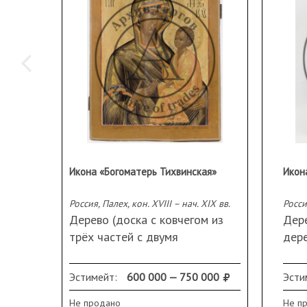
Икона «Богоматерь Тихвинская»
Россия, Палех, кон. XVIII – нач. XIX вв.
Росси
Дерево (доска с ковчегом из
Дере
трёх частей с двумя
дере
встречными профилированными
мета
дубовыми шпонками на
Раз
Эстимейт:
600 000 — 750 000
Эсти
обороте), левкас, темпера,
6х1,
Не продано
Не п
золочение; повесочное
36,5