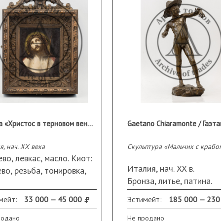
Икона «Христос в терновом венце» («Ecce Homo») в резном киоте
я, нач. XX века
Скульптура «Мальчик с крабо
во, левкас, масло. Киот:
Италия, нач. XX в.
во, резьба, тонировка,
Бронза, литье, патина.
лл, стекло, подвес.
Авторская подпись:
меры (ДхШхВ): икона
мейт:
33 000 — 45 000
Эстимейт:
185 000 — 230
«Chiaromonte».
5х22 см, киот
Размеры (ДхШхВ): 25х
родано
Не продано
х8,2х36 см.