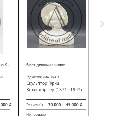
Gaetano Chiaramonte / Гаэтано Кьяромонте (1872–1962)
Бюст девочки в шляпе
Зажигал
м»
Германия, кон. XIX в.
Скульптор Фриц
Латунь
Кохендорфер (1871–1942).
паллад
Алебастр, резьба.
перлам
Размеры (ДхШхВ): 20х12х
инкрус
 000
Эстимейт:
30 000 — 45 000
Эстиме
23,5 см.
перлам
12х44
Не продано
Не прод
Сохранность: на шляпе
Размер