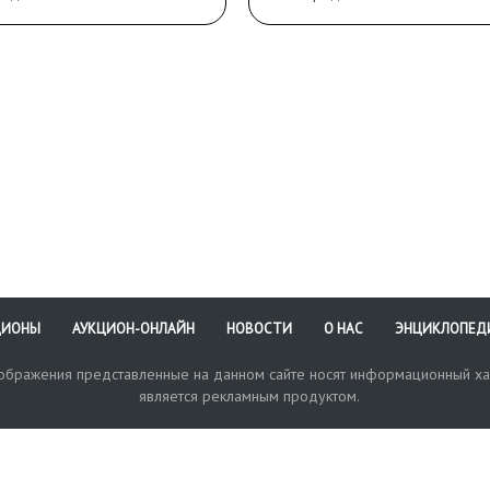
см.
ись справа в углу:
Сохранность: окислы,
.»
небольшие потертости,
ятная надпись:
утрата палочки из прав
ксандрѢ Чамовой отъ
руки.
 Понятовской».
анность:
таврационные
ательства; на киоте
ертости, небольшие
ьчики, следы бытования.
ЦИОНЫ
АУКЦИОН-ОНЛАЙН
НОВОСТИ
О НАС
ЭНЦИКЛОПЕД
зображения представленные на данном сайте носят информационный ха
является рекламным продуктом.
кая поддержка
Оплата и доставка
Политика конфиденциальнос
Любые в
отправи