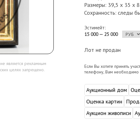
Размеры: 39,5 х 35 х 8
Сохранность: следы бы
Эстимейт:
15 000 — 25 000
Лот не продан
 не является рекламным
Если Вы хотите принять учас
ских целях запрещено.
телефону, Вам необходимо
Аукционный дом
Оце
Оценка картин
Прода
Аукцион живописи
А