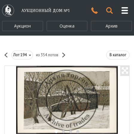
АУКЦИОННЫЙ ДОМ №1
Аукцион
Оценка
Архив
Лот
194
из 354 лотов
В каталог