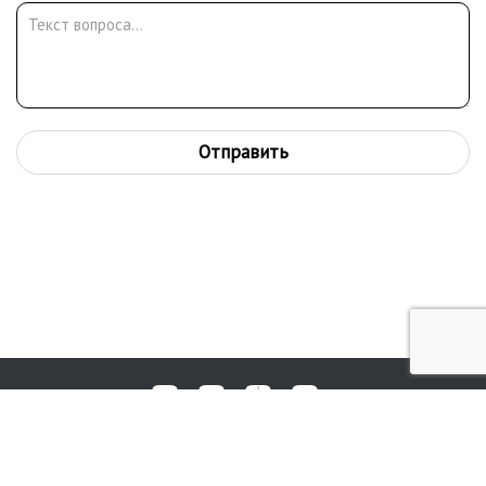
Отправить
Любые вопросы, жалобы или пожелания по работе аукциона вы
© 2017-2026. Аукционный Дом №1
можете отправить нам через форму обратной связи: