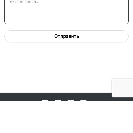
Отправить
Любые вопросы, жалобы или пожелания по работе аукциона вы
© 2017-2026. Аукционный Дом №1
можете отправить нам через форму обратной связи: