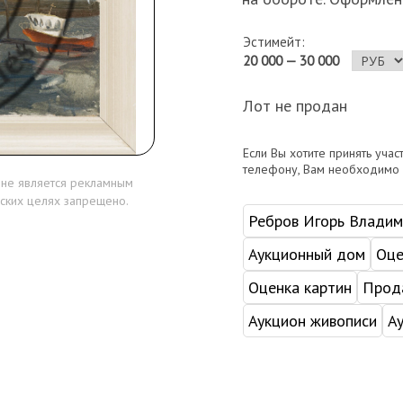
Эстимейт:
20 000 — 30 000
Лот не продан
Если Вы хотите принять учас
телефону, Вам необходимо
 не является рекламным
ских целях запрещено.
Ребров Игорь Владим
Аукционный дом
Оце
Оценка картин
Прода
Аукцион живописи
А