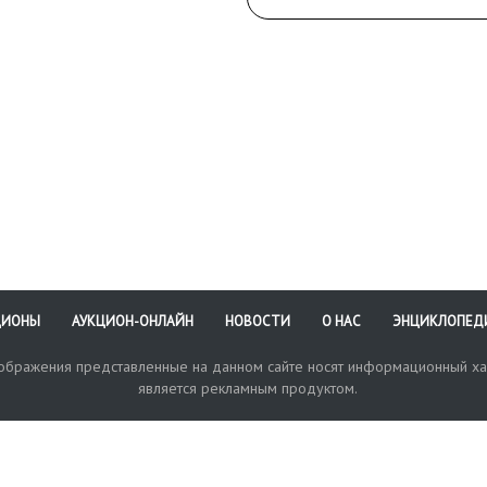
ЦИОНЫ
АУКЦИОН-ОНЛАЙН
НОВОСТИ
О НАС
ЭНЦИКЛОПЕД
зображения представленные на данном сайте носят информационный ха
является рекламным продуктом.
кая поддержка
Оплата и доставка
Политика конфиденциальнос
Любые в
отправи