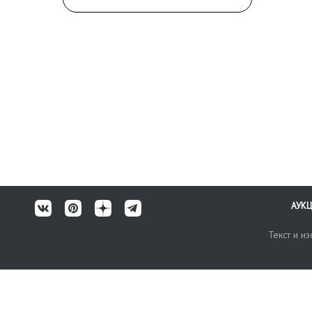
АУК
Текст и и
Карта сайта
Техничес