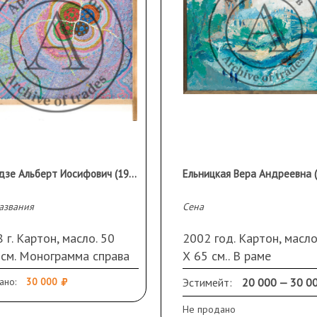
Гогуадзе Альберт Иосифович (1935 г.р.)
азвания
Сена
 г. Картон, масло. 50
2002 год. Картон, масло
 см. Монограмма справа
Х 65 см.. В раме
у
ано:
30 000
Эстимейт:
20 000 — 30 0
Не продано