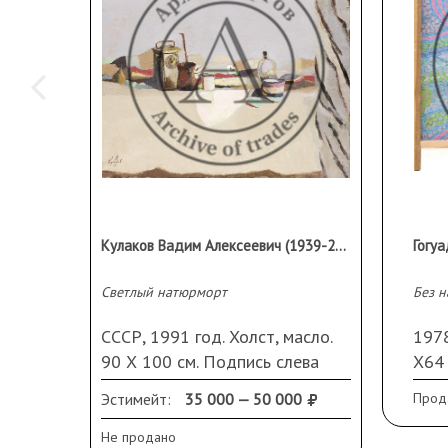
Кулаков Вадим Алексеевич (1939-2017)
Светлый натюрморт
Без н
СССР, 1991 год. Холст, масло.
1978
90 Х 100 см. Подпись слева
Х64
внизу.
вниз
Эстимейт:
35 000 — 50 000
Прод
Не продано