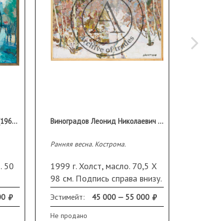
Ельницкая Вера Андреевна (1966 г.р.)
Виноградов Леонид Николаевич (1938-2021)
Стоцкий
Ранняя весна. Кострома.
Компози
. 50
1999 г. Холст, масло. 70,5 Х
2019 г
98 см. Подпись справа внизу.
см. по
В раме.
раме.
00
Эстимейт:
45 000 — 55 000
Эстиме
Не продано
Не прод