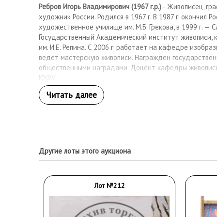
Ребров Игорь Владимирович (1967 г.р.)
- Живописец, гр
художник России. Родился в 1967 г. В 1987 г. окончил Р
художественное училище им. М.Б. Грекова, в 1999 г. —
Государственный Академический институт живописи, 
им. И.Е. Репина. С 2006 г. работает на кафедре изобра
ведет мастерскую живописи. Награжден государствен
общественными наградами. Доцент кафедры живописи,
ЮФУ.
Другие лоты этого аукциона
Лот №212