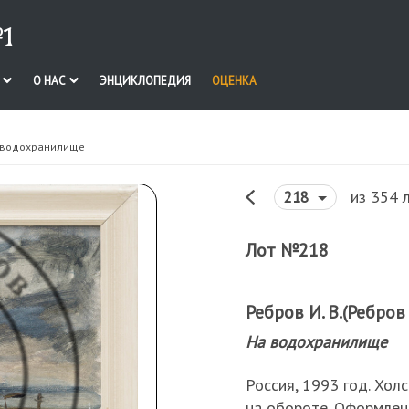
1
И
О НАС
ЭНЦИКЛОПЕДИЯ
ОЦЕНКА
 водохранилище
из 354 
218
Лот №218
Ребров И. В.(Ребров 
На водохранилище
Россия, 1993 год. Холс
на обороте. Оформлен