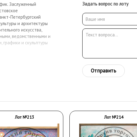
Задать вопрос по лоту
афик. Заслуженный
остовское
 Санкт-Петербургский
культуры и архитектуры
зительного искусства,
ными, ведомственными и
 графики и скульптуры
Отправить
Лот №213
Лот №214