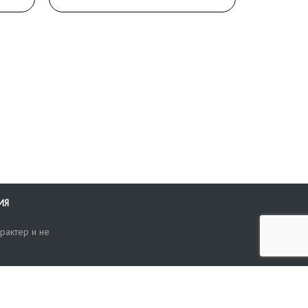
ИЯ
рактер и не
ти
опросы, жалобы или пожелания по работе аукциона вы можете
Поиск по сайту
ть нам через форму обратной связи: