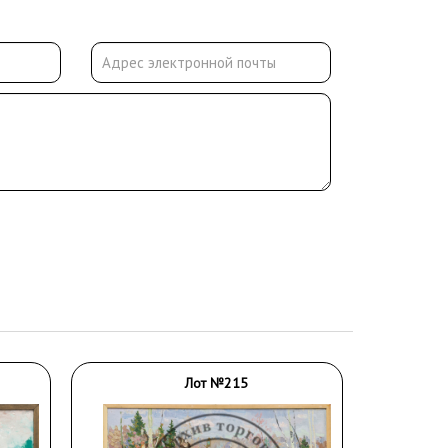
Лот №215