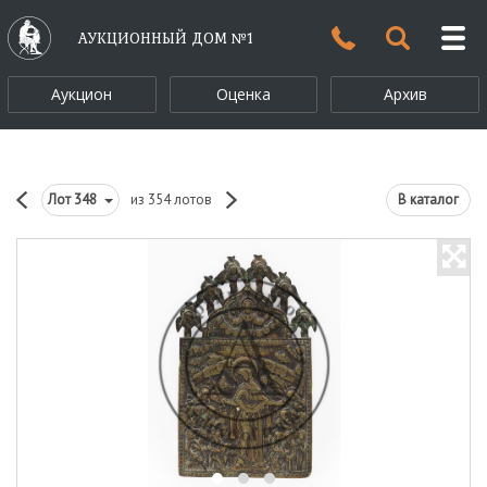
АУКЦИОННЫЙ ДОМ №1
Аукцион
Оценка
Архив
Лот
348
из 354 лотов
В каталог