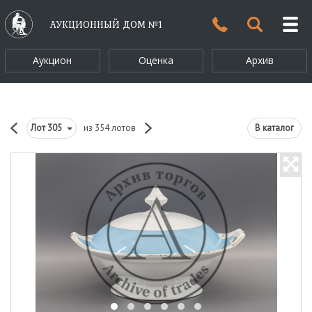
АУКЦИОННЫЙ ДОМ №1
Аукцион
Оценка
Архив
Лот
305
из 354 лотов
В каталог