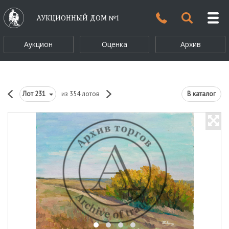
АУКЦИОННЫЙ ДОМ №1
Аукцион
Оценка
Архив
Лот
231
из 354 лотов
В каталог