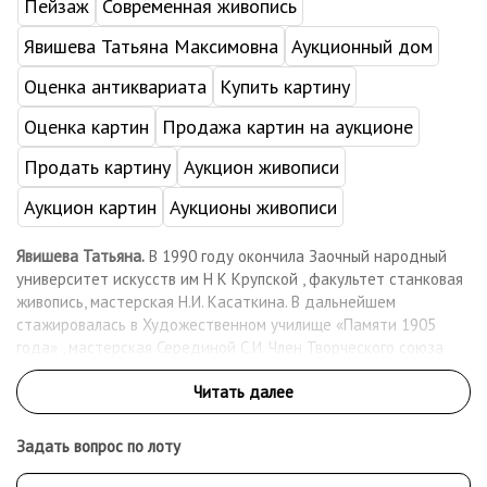
Пейзаж
Современная живопись
Явишева Татьяна Максимовна
Аукционный дом
Оценка антиквариата
Купить картину
Оценка картин
Продажа картин на аукционе
Продать картину
Аукцион живописи
Аукцион картин
Аукционы живописи
Явишева Татьяна.
В 1990 году окончила Заочный народный
университет искусств им Н К Крупской , факультет станковая
живопись, мастерская Н.И. Касаткина. В дальнейшем
стажировалась в Художественном училище «Памяти 1905
года» , мастерская Серединой С.И. Член Творческого союза
художников России, Творческого союза профессиональных
художников. Живет и работает в Москве. Работает в жанре
натюрморта, пейзажа, портрета. Работы находятся в частных
коллекция России , Франции, Германии ,Китае, Голландии,
Задать вопрос по лоту
Болгарии. Принимала участие более чем в 80 коллективных и
персональных выставках в России и за рубежом.