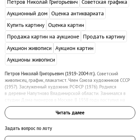
Петров Николай Григорьевич
Советская графика
Аукционный дом
Оценка антиквариата
Купить картину
Оценка картин
Продажа картин на аукционе
Продать картину
Аукцион живописи
Аукцион картин
Аукционы живописи
Петров Николай Григорьевич (1919-2004 гг.).
Советский
живописец, график, плакатист. Член Союза художников СССР
(1957). Заслуженный художник РСФСР (1976). Родился
в деревне Напутново Владимирской области. Занимался в
студии Дома пионеров в Москве. В 1938 году поступил на
художественный факультет Московского текстильного
института, учился у А. В. Куприна, В. И. Быстренина, П. П.
Пашкова. Летом 1939 году в числе студентов-отличников
совершил поездку в Среднюю Азию для зарисовок
Задать вопрос по лоту
орнаментов, костюмов, архитектуры под руководством В. И.
Быстренина. В сентябре 1942 – уходит добровольцем в