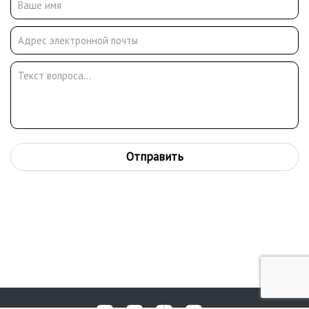
воздушно-десантные войска. В звании комсорга батальона
участвовал в боях на Курской дуге. В октябре 1943 года был
тяжело ранен. Вернувшись к учебе, с отличием защитил
диплом (1946) и был оставлен на кафедре рисунка и живописи
преподавателем. Учился на графическом факультете
Московского художественного института (1948–1953) у
М.С.Родионов, М.А.Доброва, М.М.Черемныха. Защитил диплом
по мастерской станковой графики – пять больших
акварельных листов на тему «Советские студенты»
(руководитель диплома Ю. П. Рейнер). Начиная с 1950-х годов
Отправить
его рисунки печатаются в журналах «Военные знания»,
«Дружные ребята», «Знание-сила», «Техника-молодежи». С
1953 – участник художественных выставок. Совершил
творческую поездку на целинные земли (1961), в на Дальний
Восток к пограничникам (1969). Совершил творческие поездки
в Среднюю Азию (1968, 1973, 1983).