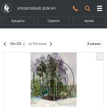
АУКЦИОННЫЙ ДОМ №1
Аукцион
Оценка
Архив
Лот
233
из 354 лотов
В каталог