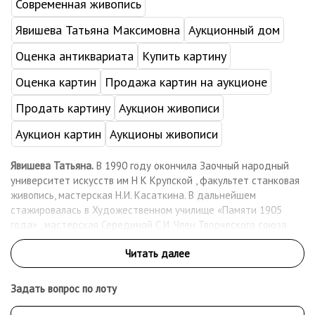
Современная живопись
Явишева Татьяна Максимовна
Аукционный дом
Оценка антиквариата
Купить картину
Оценка картин
Продажа картин на аукционе
Продать картину
Аукцион живописи
Аукцион картин
Аукционы живописи
Явишева Татьяна.
В 1990 году окончила Заочный народный
университет искусств им Н К Крупской , факультет станковая
живопись, мастерская Н.И. Касаткина. В дальнейшем
стажировалась в Художественном училище «Памяти 1905
года» , мастерская Серединой С.И. Член Творческого союза
художников России, Творческого союза профессиональных
художников. Живет и работает в Москве. Работает в жанре
натюрморта, пейзажа, портрета. Работы находятся в частных
коллекция России , Франции, Германии ,Китае, Голландии,
Задать вопрос по лоту
Болгарии. Принимала участие более чем в 80 коллективных и
персональных выставках в России и за рубежом.