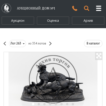
АУКЦИОННЫЙ ДОМ №1
Аукцион
Оценка
Архив
Лот
263
из 354 лотов
В каталог