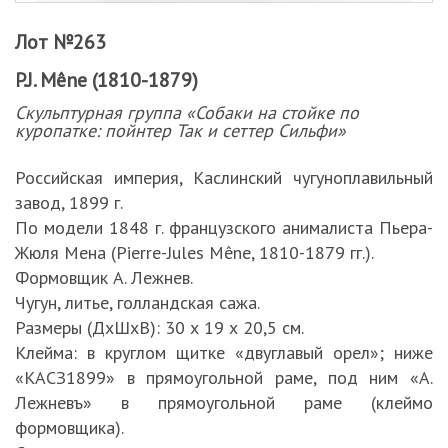
Лот №263
P.J. Mêne (1810-1879)
Скульптурная группа «Собаки на стойке по
куропатке: пойнтер Так и сеттер Сильфи»
Российская империя, Каслинский чугуноплавильный
завод, 1899 г.
По модели 1848 г. французского анималиста Пьера-
Жюля Мена (Pierre-Jules Mêne, 1810-1879 гг.).
Формовщик А. Лежнев.
Чугун, литье, голландская сажа.
Размеры (ДхШхВ): 30 х 19 х 20,5 см.
Клейма: в круглом щитке «двуглавый орел»; ниже
«КАСЗ1899» в прямоугольной раме, под ним «А.
Лежневъ» в прямоугольной раме (клеймо
формовщика).