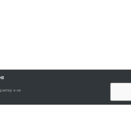
ИЯ
рактер и не
ти
опросы, жалобы или пожелания по работе аукциона вы можете
Поиск по сайту
ть нам через форму обратной связи: