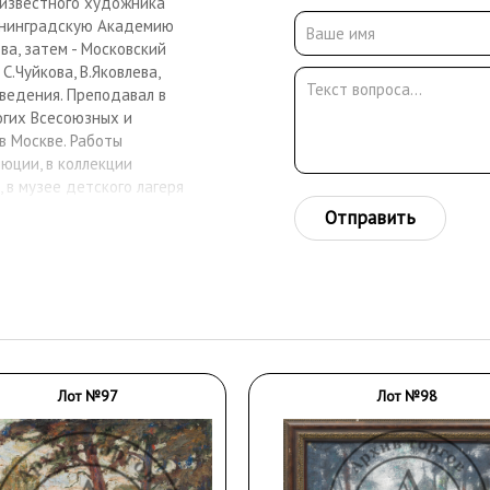
 известного художника
Ленинградскую Академию
а, затем - Московский
С.Чуйкова, В.Яковлева,
оведения. Преподавал в
огих Всесоюзных и
в Москве. Работы
юции, в коллекции
 в музее детского лагеря
узее Пензы, а также -
Отправить
Лот №97
Лот №98