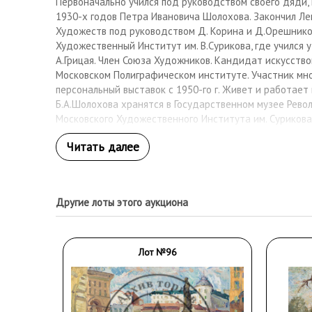
Первоначально учился под руководством своего дяди,
1930-х годов Петра Ивановича Шолохова. Закончил 
Художеств под руководством Д. Корина и Д.Орешников
Художественный Институт им. В.Сурикова, где учился у 
А.Грицая. Член Союза Художников. Кандидат искусств
Московском Полиграфическом институте. Участник мн
персональный выставок с 1950-го г. Живет и работает 
Б.А.Шолохова хранятся в Государственном музее Револ
Московского Художественного Института им. Сурикова,
"Артек" в Крыму, в Государственном художественном м
Борисоглебска и Ливадии.
Другие лоты этого аукциона
Лот №96