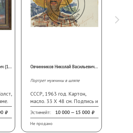
Кетов Александр Дмитриевич (1914 - 2011)
Овчинников Николай Васильевич (1918-2004)
Портрет мужчины в шляпе
Портрет
олст,
СССР, 1963 год. Картон,
СССР, 
аме.
масло. 33 Х 48 см. Подпись и
масло. 
та.
дата справа внизу
Подпис
00
Эстимейт:
10 000 — 15 000
Эстиме
внизу.
Не продано
Не прод