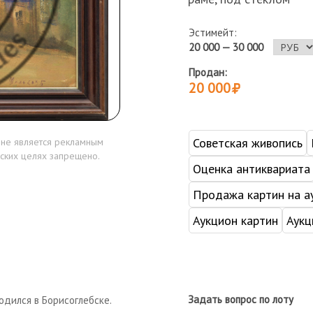
Эстимейт:
20 000 — 30 000
Продан:
20 000
Советская живопись
 не является рекламным
ских целях запрещено.
Оценка антиквариата
Продажа картин на а
Аукцион картин
Аукц
Задать вопрос по лоту
Родился в Борисоглебске.