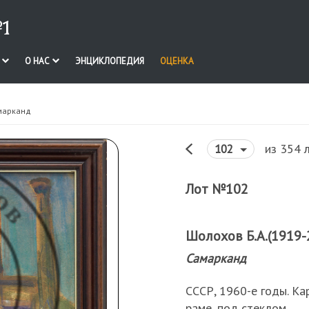
1
И
О НАС
ЭНЦИКЛОПЕДИЯ
ОЦЕНКА
марканд
из 354 
102
Лот №102
Шолохов Б.А.(1919-
Самарканд
СССР, 1960-е годы. Кар
раме, под стеклом