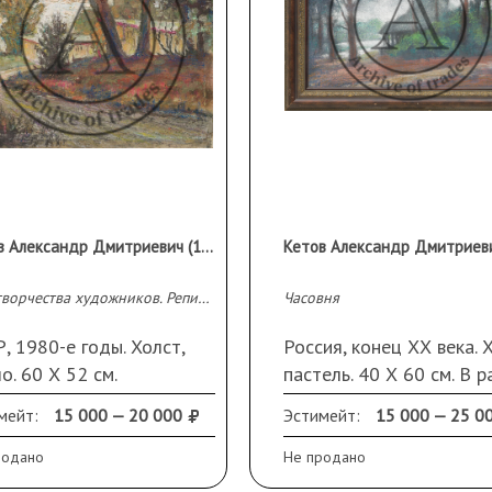
Кетов Александр Дмитриевич (1914 - 2011)
Дом творчества художников. Репино.
Часовня
, 1980-е годы. Холст,
Россия, конец ХХ века. Х
о. 60 Х 52 см.
пастель. 40 Х 60 см. В р
Подпись и дата с оборо
мейт:
15 000 — 20 000
Эстимейт:
15 000 — 25 0
родано
Не продано