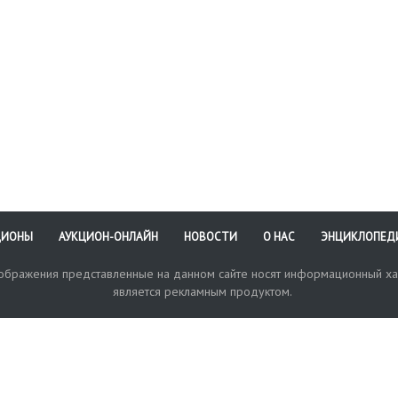
ЦИОНЫ
АУКЦИОН-ОНЛАЙН
НОВОСТИ
О НАС
ЭНЦИКЛОПЕД
зображения представленные на данном сайте носят информационный ха
является рекламным продуктом.
кая поддержка
Оплата и доставка
Политика конфиденциальнос
Любые в
отправи
© 2017-2026. Аукционный Дом №1