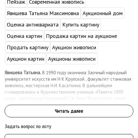
Пейзаж
Современная живопись
Явишева Татьяна Максимовна
Аукционный дом
Оценка антиквариата
Купить картину
Оценка картин
Продажа картин на аукционе
Продать картину
Аукцион живописи
Аукцион картин
Аукционы живописи
Явишева Татьяна.
В 1990 году окончила Заочный народный
университет искусств им Н К Крупской , факультет станковая
живопись, мастерская Н.И. Касаткина. В дальнейшем
стажировалась в Художественном училище «Памяти 1905
года» , мастерская Серединой С.И. Член Творческого союза
художников России, Творческого союза профессиональных
художников. Живет и работает в Москве. Работает в жанре
натюрморта, пейзажа, портрета. Работы находятся в частных
коллекция России , Франции, Германии ,Китае, Голландии,
Задать вопрос по лоту
Болгарии. Принимала участие более чем в 80 коллективных и
персональных выставках в России и за рубежом.