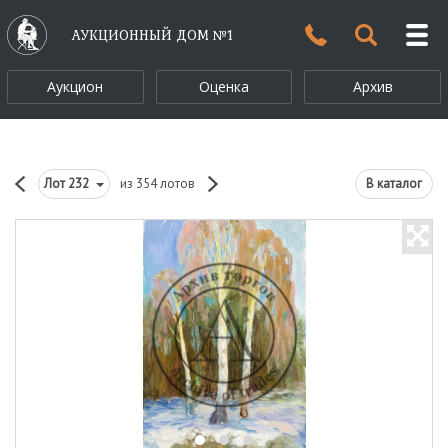
АУКЦИОННЫЙ ДОМ №1
Аукцион
Оценка
Архив
Лот
232
из 354 лотов
В каталог