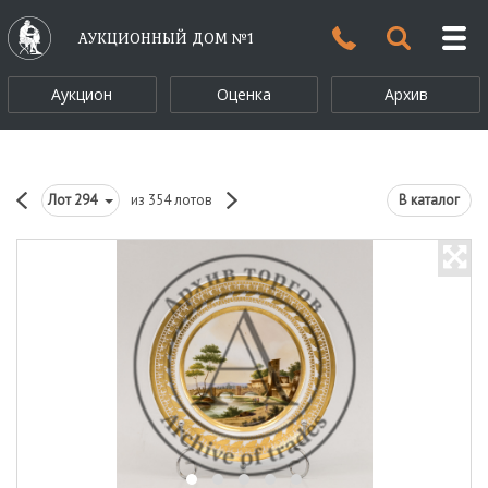
АУКЦИОННЫЙ ДОМ №1
Аукцион
Оценка
Архив
Лот
294
из 354 лотов
В каталог