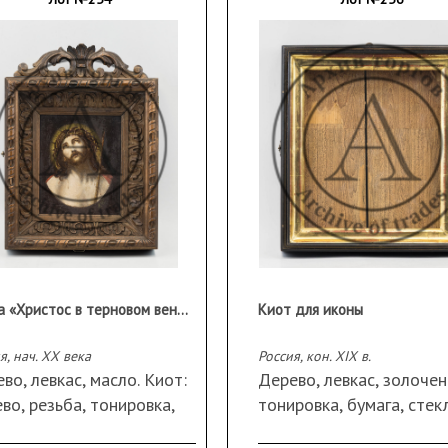
Икона «Христос в терновом венце» («Ecce Homo») в резном киоте
Киот для иконы
я, нач. XX века
Россия, кон. XIX в.
во, левкас, масло. Киот:
Дерево, левкас, золочен
во, резьба, тонировка,
тонировка, бумага, стек
лл, стекло, подвес.
подвесная конструкция.