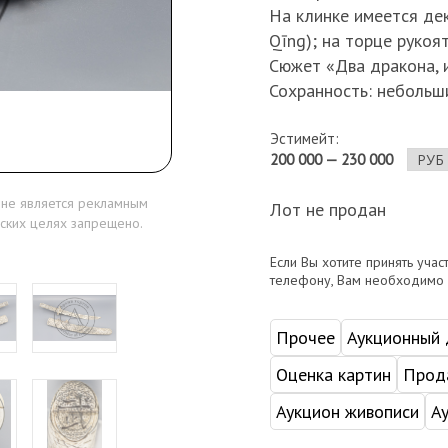
На клинке имеется д
Qīng); на торце рукоя
Сюжет «Два дракона, 
Сохранность: небольши
Эстимейт:
200 000 — 230 000
 не является рекламным
Лот не продан
ских целях запрещено.
Если Вы хотите принять учас
телефону, Вам необходимо
Прочее
Аукционный
Оценка картин
Прода
Аукцион живописи
А