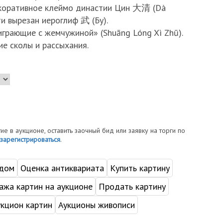
екоративное клеймо династии Цин 大清 (Dà
ти вырезан иероглиф 武 (Бу).
играющие с жемчужиной» (Shuāng Lóng Xì Zhū).
е сколы и рассыхания.
тие в аукционе, оставить заочный бид или заявку на торги по
зарегистрироваться
.
 дом
Оценка антиквариата
Купить картину
жа картин на аукционе
Продать картину
укцион картин
Аукционы живописи