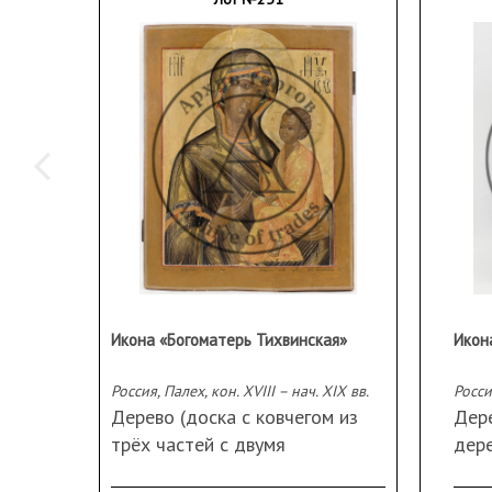
Икона «Богоматерь Тихвинская»
Россия, Палех, кон. XVIII – нач. XIX вв.
Росси
Дерево (доска с ковчегом из
Дере
трёх частей с двумя
дере
встречными профилированными
мета