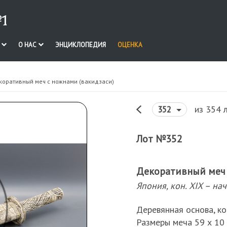
1
И
О НАС
ЭНЦИКЛОПЕДИЯ
ОЦЕНКА
коративный меч с ножнами (вакидзаси)
из 354 
352
Лот №352
Декоративный меч 
Япония, кон. XIX – нач.
Деревянная основа, кос
Размеры меча 59 х 10 х