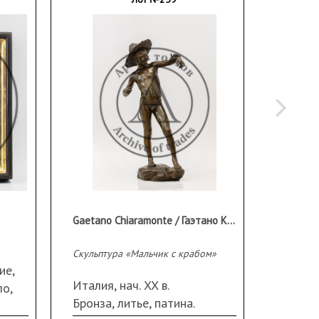
Gaetano Chiaramonte / Гаэтано Кьяромонте (1872–1962)
Бюст де
Скульптура «Мальчик с крабом»
Германия
ие,
Скуль
Италия, нач. XX в.
ло,
Кохен
Бронза, литье, патина.
Алебас