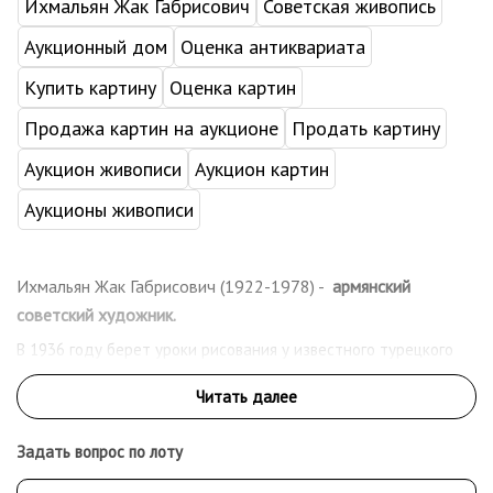
Ихмальян Жак Габрисович
Советская живопись
Аукционный дом
Оценка антиквариата
Купить картину
Оценка картин
Продажа картин на аукционе
Продать картину
Аукцион живописи
Аукцион картин
Аукционы живописи
Ихмальян Жак Габрисович (1922-1978) -
армянский
советский художник.
В 1936 году берет уроки рисования у известного турецкого
художника Абиддина Дино. В 1942 году поступил в
Стамбульскую Академию изящных искусств на живописный
факультет. В 1944 году арестован и посажен в тюрьму за
политическую деятельность. В 1949 году эмигрирует из
Задать вопрос по лоту
Турции в Сирию. В 1956 году переезжает в Польшу, работает
на студии мультфильмов. В 1959 году уезжает в Китай. Живет