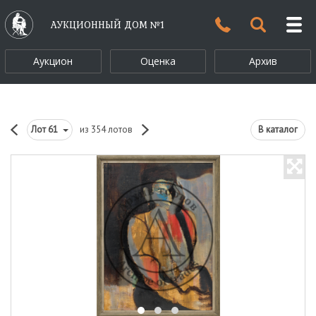
АУКЦИОННЫЙ ДОМ №1
Аукцион
Оценка
Архив
Лот
61
из 354 лотов
В каталог