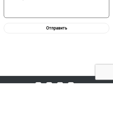
галереях, Казанском художественном музее,
Нижнетагильском музее изобразительных искусств и других
музеях
Отправить
Любые вопросы, жалобы или пожелания по работе аукциона вы
© 2017-2026. Аукционный Дом №1
можете отправить нам через форму обратной связи: