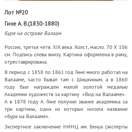
Лот №20
Гине А. В.(1830-1880)
Буря на острове Валаам
Россия, третья четв. XIX века. Холст, масло. 70 Х 106
см. Подпись слева внизу. Картина оформлена в раму,
отреставрирована.
В период с 1858 по 1861 год Гине много работал на
Валааме, часто бывал там с Шишкиным, а в 1860
году был награжден малой золотой медалью
Академии художеств за картину «Вид на Валааме».
А в 1878 году А. Гине получил звание академика за
три картины, одна из которых носила название
«Буря на Валааме».
Экспертное заключение НИНЦ им. Бенуа (эксперты