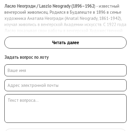
Ласло Неогрэди / Laszlo Neogrady (1896–1962
) - известный
венгерский живописец. Родился в Будапеште в 1896 в семье
художника Анатала Неогради (Anatal Neogrady, 1861-1942),
изучал живопись в венгерской Академии искусств. С 1922 года
Ласло показывал свои работы в венгерской Художественной
галерее. Он специализировался на пейзажах, многие из
которых изображали заснеженный лес на закате.
Задать вопрос по лоту