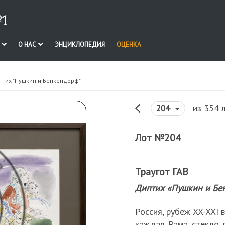
1
И
О НАС
ЭНЦИКЛОПЕДИЯ
ОЦЕНКА
птих "Пушкин и Бенкендорф"
из 354 
204
Лот №204
Траугот ГАВ
Диптих «Пушкин и Бе
Россия, рубеж XX-XXI вв
каждая. Рама, стекло, 