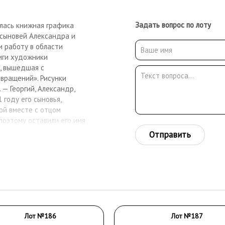
Задать вопрос по лоту
лась книжная графика
 сыновей Александра и
и работу в области
иги художники
а, вышедшая с
вращений». Рисунки
 — Георгий, Александр,
1 году его сыновья,
ой вместе с отцом
 поэтому оставили его имя
иллюстрации более чем к
Отправить
 Родился в Санкт-
21—1926 годах. учился
 Савинова, А. Е. Карёва
град).
ороде, и в это время
ии в СХШ показал свой
А в 1944—1950 году. С
жной графике, также в
Лот №186
Лот №187