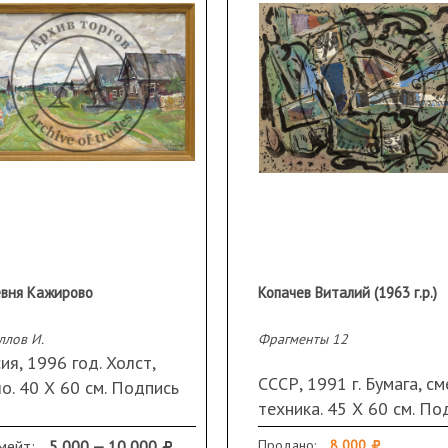
т в Париже. С 1999 —
гот
(23 июня 1936,
н Союза художников
фики Союза художников
вня Кажирово
Копачев Виталий (1963 г.р.)
ллов И.
Фрагменты 12
ия, 1996 год. Холст,
СССР, 1991 г. Бумага, см
о. 40 Х 60 см. Подпись
техника. 45 Х 60 см. По
ание и дата на обороте
слева внизу.
мейт:
5 000 — 10 000
Продано:
8 000