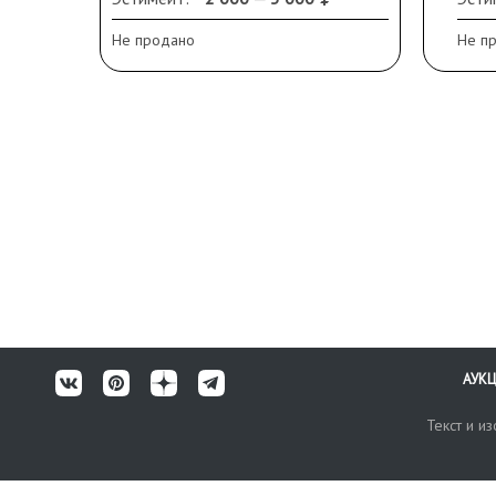
Не продано
Не п
АУК
Текст и и