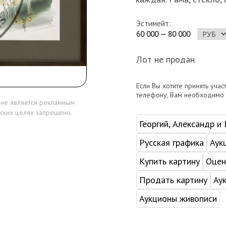
Эстимейт:
60 000 — 80 000
Лот не продан
Если Вы хотите принять учас
телефону, Вам необходимо
 не является рекламным
ских целях запрещено.
Георгий, Александр и
Русская графика
Аук
Купить картину
Оцен
Продать картину
Ау
Аукционы живописи