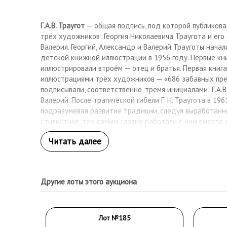
Г.А.В. Траугот
— общая подпись, под которой публикова
трёх художников: Георгия Николаевича Траугота и его
Валерия. Георгий, Александр и Валерий Трауготы начал
детской книжной иллюстрации в 1956 году. Первые кн
иллюстрировали втроём — отец и братья. Первая книг
иллюстрациями трёх художников — «686 забавных пре
подписывали, соответственно, тремя инициалами: Г.А.В.
Валерий. После трагической гибели Г. Н. Траугота в 196
подразумевая развитие традиции, следуя выработанн
стилистике, тем самым словно работали с ним вместе,
в общей подписи. Художники Г. А. В. Траугот создали 
200 книгам. Г.
Георгий Николаевич Траугот
(1903—1961).
Петербурге. Детство и юность провёл в Сызрани. В 19
во ВХУТЕМАСе— ВХУТЕИНе у К. П. Петрова-Водкина, А. И.
А.
Александр Георгиевич Траугот
. (19 июня 1931, Ленин
Другие лоты этого аукциона
В блокаду находился вместе с матерью в осаждённом г
уже работал как художник. В 1944 году при поступлен
графический «блокадный цикл». Учился в СХШ при ИЖС
1965 — член СХ. Работает в живописи, станковой и кни
Лот №185