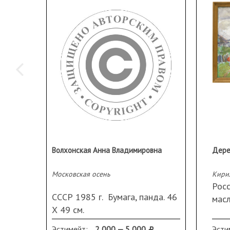
скульптуре и в пластике малых форм. С 1992 года живё
заслуженный художник РФ. В.
Валерий Георгиевич Трау
Ленинград — 5 октября 2009, Санкт-Петербург) — Чле
России (с 1965 года), председатель бюро секции гра
Санкт-Петербурга.
Волхонская Анна Владимировна
Дере
Московская осень
Кири
Росс
СССР 1985 г. Бумага, панда. 46
масл
Х 49 см.
назв
Эстимейт:
2 000 — 5 000
Эсти