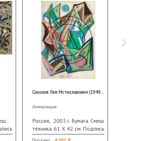
Соколов Лев Мстиславович (1949–2008 гг.)
Композиция
Компози
еш.
Россия, 2003 г. Бумага. Смеш.
Россия
дпись
техника. 61 Х 42 см. Подпись
техник
и дата внизу посередине.
и дата
Продано:
4 000
Эстиме