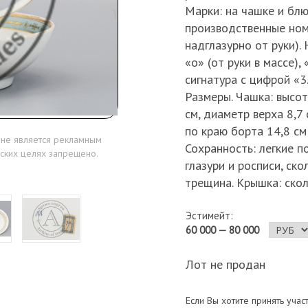
Марки: на чашке и бл
производственные номе
надглазурно от руки).
«о» (от руки в массе)
сигнатура с цифрой «3.
Размеры. Чашка: высот
см, диаметр верха 8,7
по краю борта 14,8 см;
 не является рекламным
Сохранность: легкие п
ских целях запрещено.
глазури и росписи, ск
трещина. Крышка: скол
Эстимейт:
60 000 — 80 000
Лот не продан
Если Вы хотите принять учас