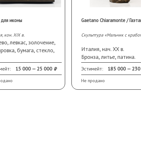
 для иконы
я, кон. XIX в.
Скульптура «Мальчик с крабо
во, левкас, золочение,
Италия, нач. XX в.
ровка, бумага, стекло,
Бронза, литье, патина.
есная конструкция.
Авторская подпись:
еры: 39,5 х 35 х 8 см
мейт:
15 000 — 25 000
Эстимейт:
185 000 — 230
«Chiaromonte».
шние); 27,5 х 3,5 х 32 см
Размеры (ДхШхВ): 25х
родано
Не продано
тренние).
см.
анность: следы
Сохранность: окислы,
вания, потертости,
небольшие потертости,
льшие скольчики.
утрата палочки из прав
руки.