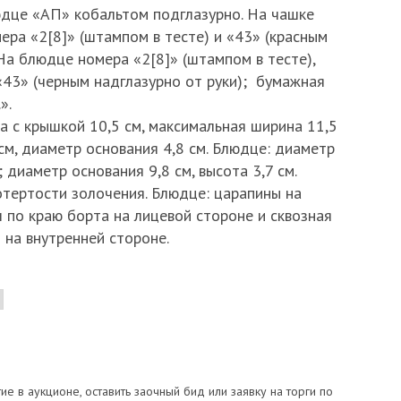
юдце «АП» кобальтом подглазурно. На чашке
ра «2[8]» (штампом в тесте) и «43» (красным
 На блюдце номера «2[8]» (штампом в тесте),
, «43» (черным надглазурно от руки); бумажная
».
а с крышкой 10,5 см, максимальная ширина 11,5
 см, диаметр основания 4,8 см. Блюдце: диаметр
 диаметр основания 9,8 см, высота 3,7 см.
отертости золочения. Блюдце: царапины на
ол по краю борта на лицевой стороне и сквозная
 на внутренней стороне.
тие в аукционе, оставить заочный бид или заявку на торги по