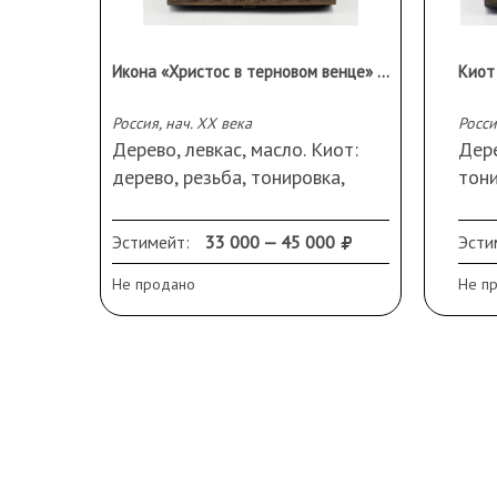
Икона «Христос в терновом венце» («Ecce Homo») в резном киоте
Киот
Россия, нач. XX века
Росси
Дерево, левкас, масло. Киот:
Дере
дерево, резьба, тонировка,
тони
металл, стекло, подвес.
подв
Размеры (ДхШхВ): икона
Разм
Эстимейт:
33 000 — 45 000
Эсти
6х1,5х22 см, киот 36,5х8,2х36
(вне
Не продано
Не п
см.
(вну
Подпись справа в углу: «A.W.»
Сохр
Памятная надпись: «АлександрѢ
быто
Чамовой отъ Е.Ф.
небо
Понятовской».
Сохранность: реставрационные
вмешательства; на киоте
потертости, небольшие