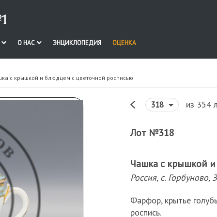
1
И
О НАС
ЭНЦИКЛОПЕДИЯ
ОЦЕНКА
шка с крышкой и блюдцем с цветочной росписью
из 354 
318
Лот №318
Чашка с крышкой и
Россия, с. Горбуново, З
Фарфор, крытье голуб
роспись.