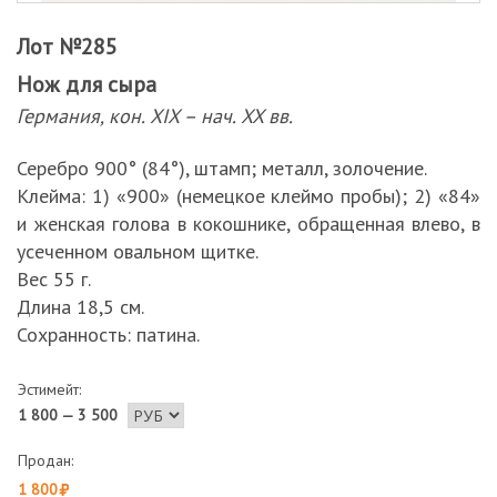
Лот №285
Нож для сыра
Германия, кон. XIX – нач. XX вв.
Серебро 900° (84°), штамп; металл, золочение.
Клейма: 1) «900» (немецкое клеймо пробы); 2) «84»
и женская голова в кокошнике, обращенная влево, в
усеченном овальном щитке.
Вес 55 г.
Длина 18,5 см.
Сохранность: патина.
Эстимейт:
1 800 — 3 500
Продан:
1 800