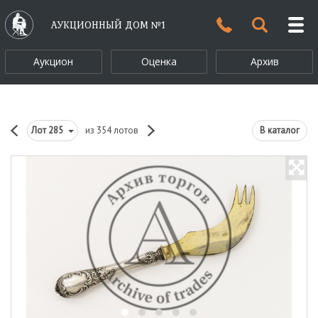
АУКЦИОННЫЙ ДОМ №1
Аукцион
Оценка
Архив
Лот
285
из 354 лотов
В каталог