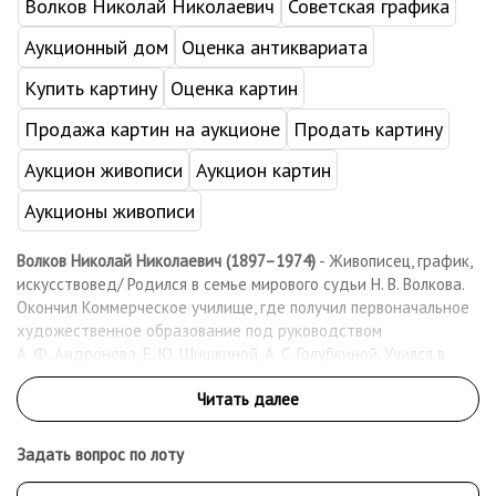
Волков Николай Николаевич
Советская графика
Аукционный дом
Оценка антиквариата
Купить картину
Оценка картин
Продажа картин на аукционе
Продать картину
Аукцион живописи
Аукцион картин
Аукционы живописи
Волков Николай Николаевич (1897–1974)
- Живописец, график,
искусствовед/ Родился в семье мирового судьи Н. В. Волкова.
Окончил Коммерческое училище, где получил первоначальное
художественное образование под руководством
А. Ф. Андронова, Е. Ю. Шишкиной, А. С. Голубкиной. Учился в
Московском университете (1914–1921) на философском и
физико-математическом отделении, затем во Фрейбургском
университете (1925–1926). В 1929 совершил путешествие на
Эльбрус, выполнив серию зарисовок сангиной и итальянским
Задать вопрос по лоту
карандашом. Жил в Москве. Занимался станковой живописью
и графикой; работал, преимущественно, в технике акварели,