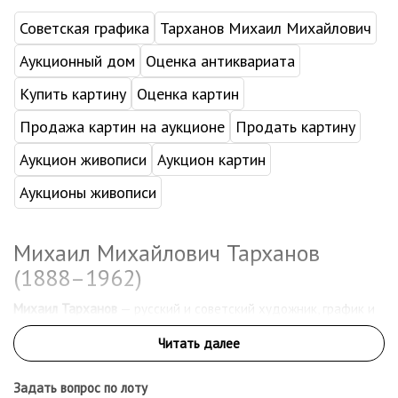
Советская графика
Тарханов Михаил Михайлович
Аукционный дом
Оценка антиквариата
Купить картину
Оценка картин
Продажа картин на аукционе
Продать картину
Аукцион живописи
Аукцион картин
Аукционы живописи
Михаил Михайлович Тарханов
(1888–1962)
Михаил Тарханов
— русский и советский художник, график и
педагог. Один из ярких представителей раннего русского
авангарда, он прошёл путь от художественных
экспериментов начала XX века до спокойной, вдумчивой
живописи более позднего времени. Его творчество интересно
Задать вопрос по лоту