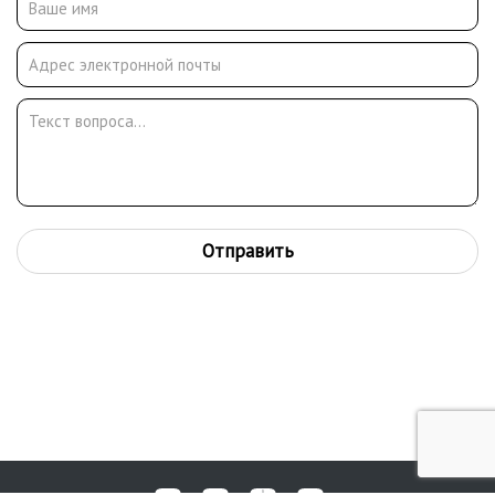
станковист писал исторические и жанровые картины,
портреты, пейзажи. Работы Б.Я. Малуева находятся во многих
региональных музеях, а также в частных коллекциях в России
и за рубежом.
Отправить