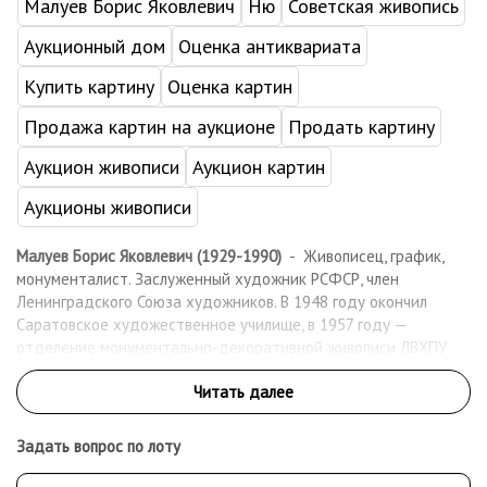
Малуев Борис Яковлевич
Ню
Советская живопись
Аукционный дом
Оценка антиквариата
Купить картину
Оценка картин
Продажа картин на аукционе
Продать картину
Аукцион живописи
Аукцион картин
Аукционы живописи
Малуев Борис Яковлевич (1929-1990)
- Живописец, график,
монументалист. Заслуженный художник РСФСР, член
Ленинградского Союза художников. В 1948 году окончил
Саратовское художественное училище, в 1957 году —
отделение монументально-декоративной живописи ЛВХПУ
им. В.И. Мухиной. После окончания учёбы работал в творческой
группе Комбината живописно-оформительского искусства
Ленинградского отделения Художественного фонда РСФСР.
С 1957 года участвовал в выставках, экспонируя свои работы
Задать вопрос по лоту
вместе с произведениями ведущих мастеров
изобразительного искусства Ленинграда. Как живописец-