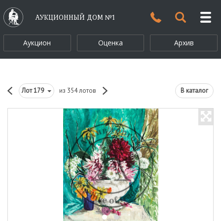
АУКЦИОННЫЙ ДОМ №1
Аукцион
Оценка
Архив
Лот
179
из 354 лотов
В каталог