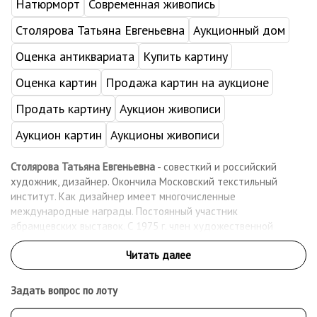
Натюрморт
Современная живопись
Столярова Татьяна Евгеньевна
Аукционный дом
Оценка антиквариата
Купить картину
Оценка картин
Продажа картин на аукционе
Продать картину
Аукцион живописи
Аукцион картин
Аукционы живописи
Столярова Татьяна Евгеньевна
- совесткий и российский
художник, дизайнер. Окончила Московский текстильный
институт. Как дизайнер имеет многочисленные
международные награды. Постоянный участник
абрамцевских выставок. С 1975 г. член художественной
студии «Новая реальность» под руководством живописца,
историка и теоретика искусства Э. М. Белютина. Участник
многих выставок в России и за рубежом.
Задать вопрос по лоту