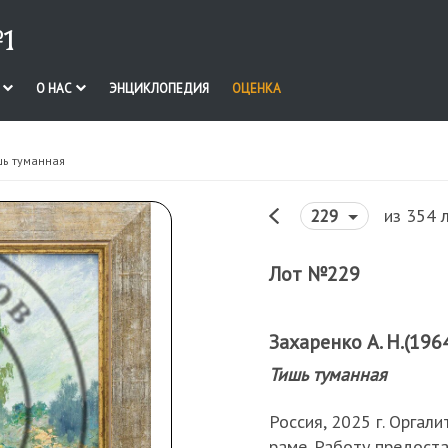
1
И
О НАС
ЭНЦИКЛОПЕДИЯ
ОЦЕНКА
шь туманная
из 354 
229
Лот №229
Захаренко А. Н.(1964
Тишь туманная
Россия, 2025 г. Оргали
раме. Работу предоста