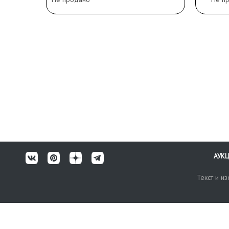
АУК
Текст и и
Карта сайта
Техничес