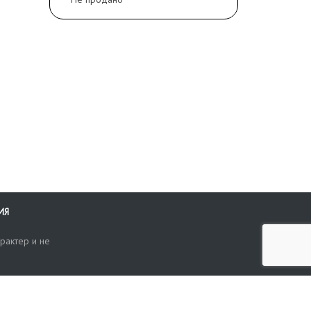
ИЯ
рактер и не
ти
опросы, жалобы или пожелания по работе аукциона вы можете
Поиск по сайту