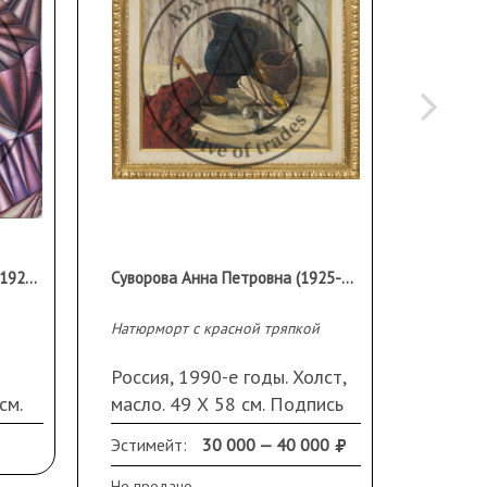
Макина Мария Михайловна (1920-2005)
Суворова Анна Петровна (1925-2007)
Натюрморт с красной тряпкой
Натюрмо
Россия, 1990-е годы. Холст,
СССР, 
см.
масло. 49 Х 58 см. Подпись
52,5 Х
справа внизу. В раме, под
справа
Эстимейт:
30 000 — 40 000
Эстиме
стеклом.
предос
Не продано
Не прод