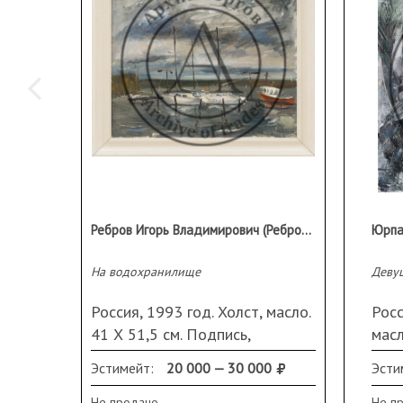
Ребров Игорь Владимирович (Ребров И. В.)
На водохранилище
Деву
Россия, 1993 год. Холст, масло.
Росс
41 Х 51,5 см. Подпись,
масл
название и дата на обороте.
назв
Эстимейт:
20 000 — 30 000
Эсти
Оформлена в раму
В р
Не продано
Не п