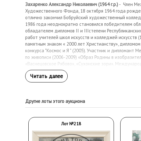
Захаренко Александр Николаевич (1964 г.р.)
- Член Ме
Художественного Фонда, 18 октября 1964 года рожден
отлично закончил Бобруйский художественный колледж 
1986 года неоднократно становился победителем обл
обладателем дипломов II и IIIстепени Республикански
работ учителей школ искусств и колледжей искусств (
памятным знаком « 2000 лет Христианству», дипломо
конкурса "Космос и Я " (2005). Участник и дипломант
по живописи (2006-2009) «Образ Родины в изобразител
«Васнецовское Рябово», «Сухонские зори». Междунаро
живописи «Горизонты »(Австрия 2009). Дипломант отк
конкурса по живописи имени В.Е.Попкова (Москва-2009)
Республиканских, Международных выставок (Минск, Мог
Москве (ТВЗ «Богородское» ,«Ходынка», МХФ, ЦДХ 200
Захаренко А.Н. находятся в Могилевском областном х
Другие лоты этого аукциона
Могилевском областном исполнительном комитете, Ми
Белоруссии, посольстве Сербии в Белоруссии, галерее
Майне, мэрии города Дитценбах, галерее православно
Христа-Спасителя, штаб-квартирах ОБСЕ и ЮНЕСКО, ч
Лот №218
Австралии, Австрии, Америки, Бельгии. Вьетнама. Герма
Норвегии. Польши, Румынии, Сербии, странах Союза Не