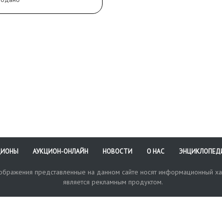
ЦИОНЫ
АУКЦИОН-ОНЛАЙН
НОВОСТИ
О НАС
ЭНЦИКЛОПЕД
зображения представленные на данном сайте носят информационный ха
является рекламным продуктом.
кая поддержка
Оплата и доставка
Политика конфиденциальнос
Любые в