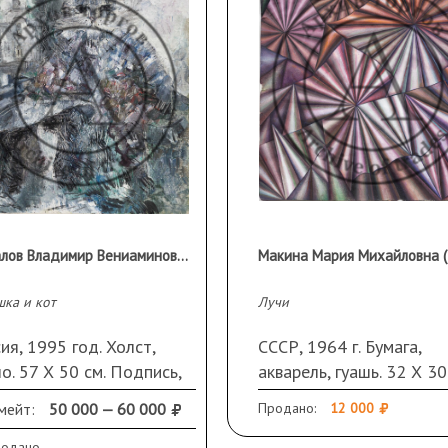
Юрпалов Владимир Вениаминович (1954 г.р.)
шка и кот
Лучи
ия, 1995 год. Холст,
СССР, 1964 г. Бумага,
о. 57 Х 50 см. Подпись,
акварель, гуашь. 32 Х 30
ание и дата на обороте.
Повреждения по краям,
мейт:
50 000 — 60 000
Продано:
12 000
аме
сгибы.
родано