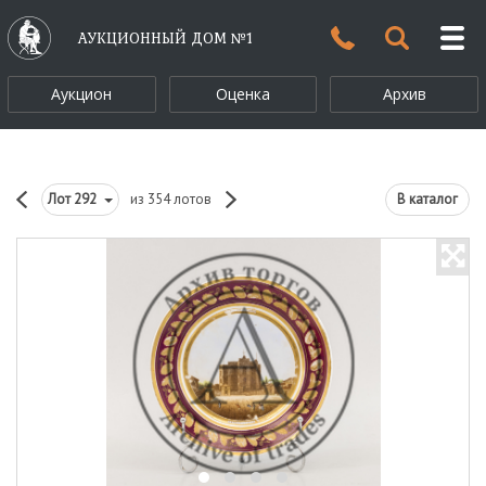
АУКЦИОННЫЙ ДОМ №1
Аукцион
Оценка
Архив
Лот
292
из 354 лотов
В каталог