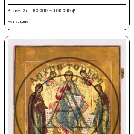
Сохранность: кракелюр, незначительные
реставрационные вмешательства (лак, фрагменты
Эстимейт:
80 000 — 100 000
иконы).
Не продано