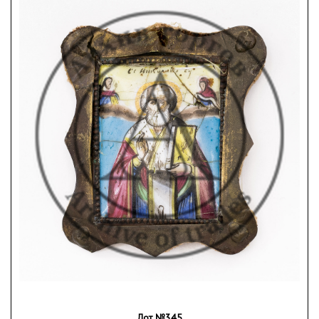
левой держит у груди закрытое Евангелие. В
верхних углах в облачных сегментах помещены
обращенные к нему полуфигуры Христа с
Евангелием и Богородицы с омофором. Нижняя
часть композиции дополнена ростовыми
фигурами предстоящих святых — святителя
Василия Великого и преподобного Сергия
Радонежского. Иконографический рельеф
сопровождается надписями «IС ХС», «Ѡ О Н»,
«МР ѲУ» и «С҃ НИKОЛА ЧЮДОТВОРЕЦ», а на
боковых полях находятся именные надписи
предстоящих. Сверху отлито глухое ушко.
Распятие Христово представлено в окружении
ангелов и образа Спаса Нерукотворного. Верхняя
перекладина содержит текст: «Кресту Твоему
поклоняемся, Владыко, и святое Воскресение
Твое славим». В нижней части традиционно
присутствуют орудия страстей (копьё и трость) и
Лот №345