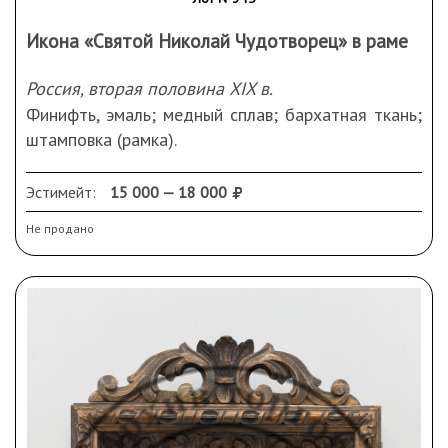
глава Адама.
Икона «Святой Николай Чудотворец» в раме
Россия, вторая половина XIX в.
Финифть, эмаль; медный сплав; бархатная ткань;
штамповка (рамка).
Размеры 5,5 х 5 см.
Сохранность: деформация рамки, рассыхания,
Эстимейт:
15 000 — 18 000
трещины, небольшой скол.
Не продано