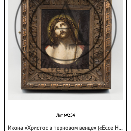
Лот №254
Икона «Христос в терновом венце» («Ecce Homo») в резном киоте