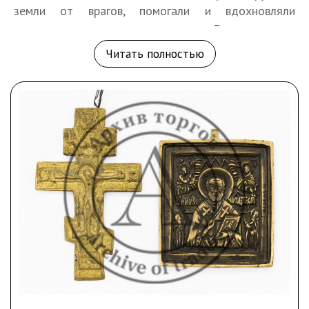
земли от врагов, помогали и вдохновляли
верующих, исцеляли и защищали.
Русские иконы
антикварные
очень ценятся нашими
Читать полностью
современниками.
Священные образы сопровождали наших предков
всю жизнь: в момент рождения, вступления в брак,
начинания любого дела, болезни, смерти. И в наши
дни
русские иконы антиквариат
относятся к
священному искусству, очень ценному и
востребованному среди коллекционеров. Ведь
вековые традиции затрагивали не просто стиль
нанесения изображений, в иконах ценными
считается все: материал, используемый грунт,
краски, декорирование.
История русской иконописи