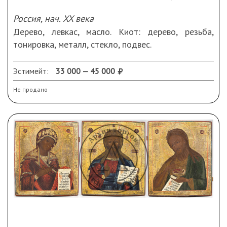
Россия, нач. XX века
Дерево, левкас, масло. Киот: дерево, резьба,
тонировка, металл, стекло, подвес.
Размеры (ДхШхВ): икона 6х1,5х22 см, киот
36,5х8,2х36 см.
Эстимейт:
33 000 — 45 000
Подпись справа в углу: «A.W.»
Не продано
Памятная надпись: «АлександрѢ Чамовой отъ
Е.Ф. Понятовской».
Сохранность: реставрационные вмешательства;
на киоте потертости, небольшие скольчики, следы
бытования.