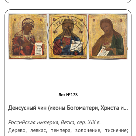
архангелов Михаила и Гавриила.
У Христа текст из Евангелия от Матфея (Мф.
11:28–29): «Придите ко Мне все труждающиеся
и обремененные, и Я успокою вас; возьмите иго
Мое на себя».
У Богоматери: «Владыко Многомилостиве,
Господи Иисусе Христе, Сыне и Боже Мой, услыши
молитву Матери Твоея».
У Иоанна Предтечи текст из Евангелия от
Матфея (Мф. 3:2–3): «Покайтеся, приближи бо ся
Царствие Небесное. Сей бо есть реченный
Исаием пророком».
Лот №178
Деисусный чин (иконы Богоматери, Христа и Иоанна Предтечи)
Российская империя, Ветка, сер. XIX в.
Дерево, левкас, темпера, золочение, тиснение;