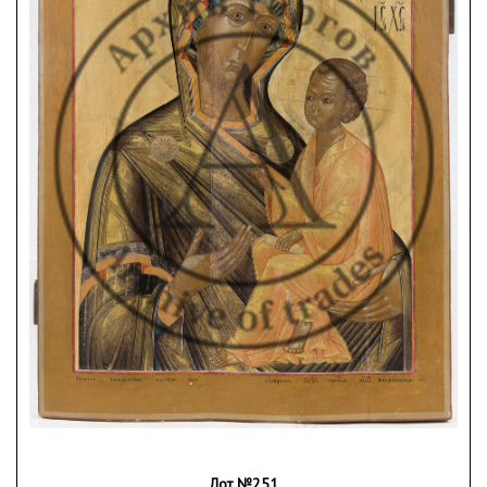
У Богоматери: «Владыко Многомилостиве,
Господи Иисусе Христе, Сыне и Боже мой, Царю
всякия славы, приклони ухо Твое к молению
[Моему]».
У Иоанна Предтечи цитата из Евангелия от
Иоанна (Ин. 1:34; 1:29): «Се видех и
свидетельствовах глаголя: се Агнец Божий,
[вземляй грехи мира]» [И я видел и
засвидетельствовал, что вот Агнец Божий].
Ветка — один из крупнейших старообрядческих
иконописных центров, сформировавшийся в XVII–
XVIII веках на территории современной
Гомельской области Беларуси. Местная школа
иконописи уникальна сочетанием древнерусских
канонов с элементами западноевропейского
барокко, что проявляется в обилии растительных
орнаментов и золочении. Характерной чертой
ветковских икон является использование
Лот №251