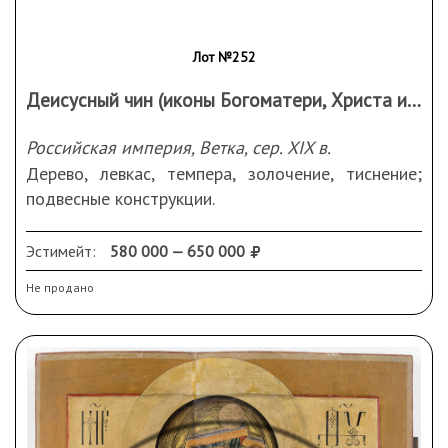
Лот №252
Деисусный чин (иконы Богоматери, Христа и Иоанна Предтечи)
Российская империя, Ветка, сер. XIX в.
Дерево, левкас, темпера, золочение, тиснение;
подвесные конструкции.
Размеры (ДхШхВ): 46х3,5х53 см.
Сохранность: следы бытования; небольшие
Эстимейт:
580 000 — 650 000
сколы; осыпи; потертости; реставрационные
Не продано
вмешательства.
У Христа текст из Евангелия от Матфея (Мф.
25:34–35): «Приидите, благословенные Отца
Моего, наследуйте уготованное вам Царствие
Небесное от сложения мира. Ибо алкал Я, и вы
дали Мне есть».