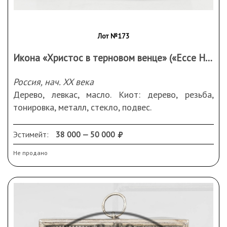
Лот №173
Икона «Христос в терновом венце» («Ecce Homo») в резном киоте
Россия, нач. XX века
Дерево, левкас, масло. Киот: дерево, резьба,
тонировка, металл, стекло, подвес.
Размеры (ДхШхВ): икона 6х1,5х22 см, киот
36,5х8,2х36 см.
Эстимейт:
38 000 — 50 000
Подпись справа в углу: «A.W.»
Не продано
Памятная надпись: «АлександрѢ Чамовой отъ
Е.Ф. Понятовской».
Сохранность: реставрационные вмешательства;
на киоте потертости, небольшие скольчики, следы
бытования.