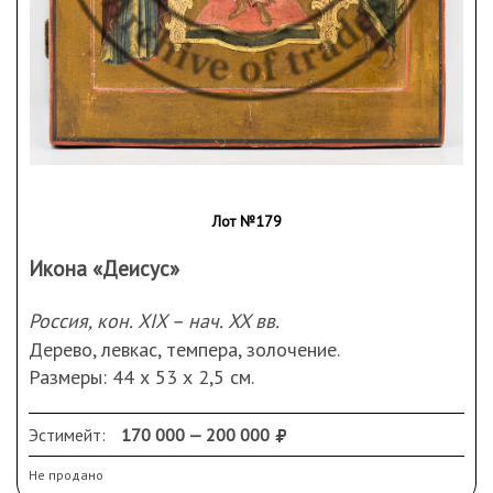
Лот №179
Икона «Деисус»
Россия, кон. XIX – нач. XX вв.
Дерево, левкас, темпера, золочение.
Размеры: 44 х 53 х 2,5 см.
Сохранность: кракелюр, реставрационные
вмешательства, небольшая трещина.
Эстимейт:
170 000 — 200 000
На иконе представлены образы Христа (Господь
Не продано
Вседержитель), Богородицы, Иоанна Предтечи,