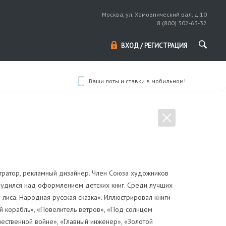
Москва, ул. Хамовнический вал, д.10
8 (800) 302-63-32
ВХОД / РЕГИСТРАЦИЯ
Ваши лоты и ставки в мобильном!
тратор, рекламный дизайнер. Член Союза художников
рудился над оформлением детских книг. Среди лучших
лиса. Народная русская сказка». Иллюстрировал книги
чий корабль», «Повелитель ветров», «Под солнцем
чественной войне», «Главный инженер», «Золотой