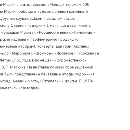
ами Маркина в издательстве «Малыш» тиражом 600
ав Маркин работал в художественном комбинате
урузная крупа», «Джем, повидло», «Сыры:
столу 1 мая», «Подарки к 1 мая». Создавал макеты
«Большая Москва», «Российские вина», «Лимонные и
терские изделия и парфюмерную продукцию
рфюмерные наборы»); конверты для грампластинок
ок (мыло «Марочное», «Дружба», «Любимое»; мороженое
. Летом 1961 года в помещении художественно-
В. П. Маркина. На выставке помимо промышленной
ухов были представлены пейзажные этюды художника:
нград. Аничкин мост», «Оттепель» и другие. В 1970-
грамзаписи «Мелодия».