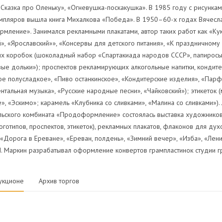
«Сказка про Оленьку», «Огневушка-поскакушка». В 1985 году с рисунк
емпляров вышла книга Михалкова «Победа». В 1950–60-х годах Вячесл
ление». Занимался рекламными плакатами, автор таких работ как «Кук
», «Ярославский»», «Консервы для детского питания», «К праздничному 
х коробок (шоколадный набор «Спартакиада народов СССР», папиросы 
вые дольки»); проспектов рекламирующих алкогольные напитки, конди
ое полусладкое», «Пиво останкинское», «Кондитерские изделия», «Па
нтальная музыка», «Русские народные песни», «Чайковский»); этикет
, «Эскимо»; карамель «Клубника со сливками», «Малина со сливками»)
ьского комбината «Продоформление» состоялась выставка художников 
оготипов, проспектов, этикеток), рекламных плакатов, флаконов для д
 «Дорога в Ереване», «Ереван, полдень», «Зимний вечер», «Изба», «Лени
П. Маркин разрабатывал оформление конвертов грампластинок студии 
укционе
Архив торгов