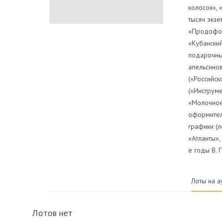
колосок», 
тысяч экз
«Продоформ
«Кубанский
подарочны
апельсино
(«Российск
(«Инструме
«Молочное»
оформител
графики (л
«Атланты»,
е годы В. 
Лоты на а
Лотов нет