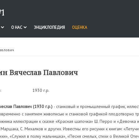
1
И
О НАС
ЭНЦИКЛОПЕДИЯ
ОЦЕНКА
авлович
н Вячеслав Павлович
:
1930 г.р.
еслав Павлович (1930 г.р.)
- cтанковый и промышленный график, иллюс
овременно с занятием живописью и станковой графикой плодотворно т
жника иллюстрации к сказке «Красная шапочка» Ш. Перро и «Девочка и 
С. Маршака, С. Михалков и других. Известны его рисунки к книгам: «Лету
ихи», «Служил в полку мальчишка», «Песня смелых, стихи о Великой Оте