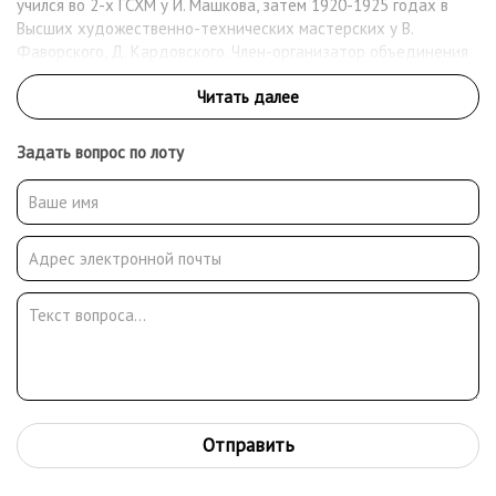
учился во 2-х ГСХМ у И. Машкова, затем 1920-1925 годах в
Высших художественно-технических мастерских у В.
Фаворского, Д. Кардовского. Член-организатор объединения
«ИСТР». Член общества станковистов ОСТ. Филимонов А. И
художник, график работы хранятся в ГТГ и в региональных
музеях и частных коллекциях.
Задать вопрос по лоту
Отправить