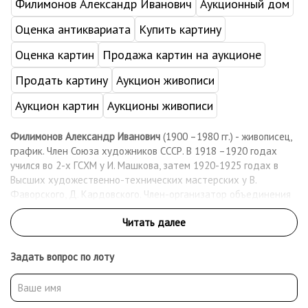
Филимонов Александр Иванович
Аукционный дом
Оценка антиквариата
Купить картину
Оценка картин
Продажа картин на аукционе
Продать картину
Аукцион живописи
Аукцион картин
Аукционы живописи
Филимонов Александр Иванович
(1900 –1980 гг.) - живописец,
график. Член Союза художников СССР. В 1918 –1920 годах
учился во 2-х ГСХМ у И. Машкова, затем 1920-1925 годах в
Высших художественно-технических мастерских у В.
Фаворского, Д. Кардовского. Член-организатор объединения
«ИСТР». Член общества станковистов ОСТ. Филимонов А. И
художник, график работы хранятся в ГТГ и в региональных
музеях и частных коллекциях.
Задать вопрос по лоту