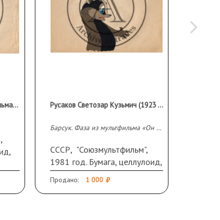
Цыпленок. Фаза из мультфильма «Пропал Петя-петушок»
Русаков Светозар Кузьмич (1923 - 2006 гг.)
Барсук. Фаза из мультфильма «Он попался»
,
СССР, "Союзмультфильм",
СССР, 
ид,
1981 год. Бумага, целлулоид,
1986 г
акрил. 26 Х 32 см
акрил.
Продано:
1 000
Продано