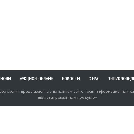
ЦИОНЫ
АУКЦИОН-ОНЛАЙН
НОВОСТИ
О НАС
ЭНЦИКЛОПЕД
зображения представленные на данном сайте носят информационный ха
является рекламным продуктом.
кая поддержка
Оплата и доставка
Политика конфиденциальнос
Любые в
отправи
© 2017-2026. Аукционный Дом №1