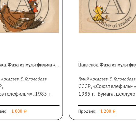
Курочка. Фаза из мультфильма «Пропал Петя-петушок»
 Аркадьев, Е. Гололобова
Гелий Аркадьев, Е. Гололобова
Р,
СССР, «Союзтелефильм»
зтелефильм», 1985 г.
1985 г. Бумага, целлуло
га, целлулоид, акрил. 26
акрил. 26 Х 32,5 см.
,5 см.
ано:
1 000
Продано:
1 200