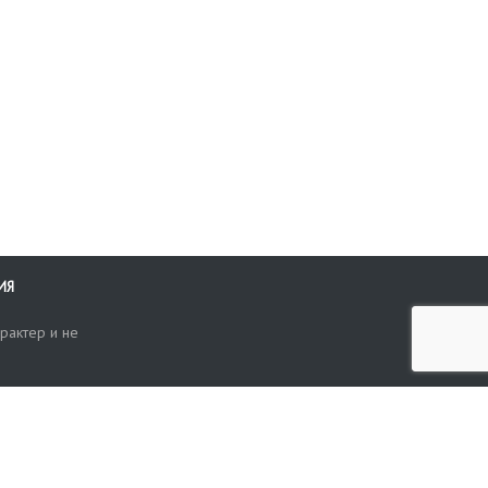
ИЯ
рактер и не
ти
опросы, жалобы или пожелания по работе аукциона вы можете
Поиск по сайту
ть нам через форму обратной связи: