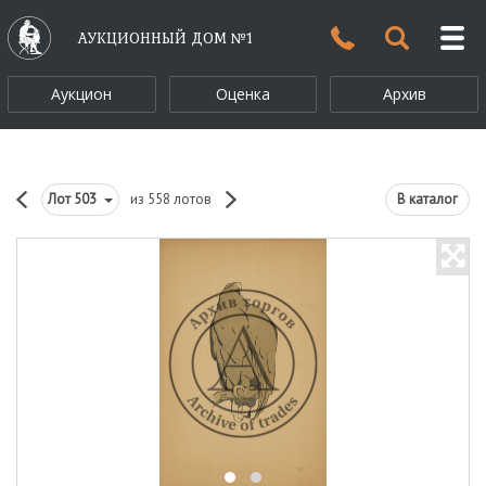
АУКЦИОННЫЙ ДОМ №1
Аукцион
Оценка
Архив
Лот
503
из 558 лотов
В каталог