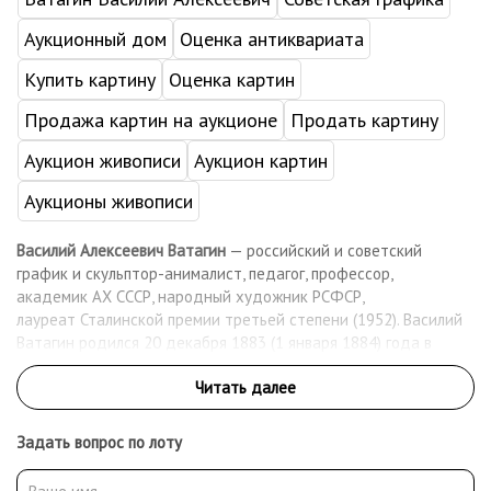
Аукционный дом
Оценка антиквариата
Купить картину
Оценка картин
Продажа картин на аукционе
Продать картину
Аукцион живописи
Аукцион картин
Аукционы живописи
Василий Алексеевич Ватагин
— российский и советский
график и скульптор-анималист, педагог, профессор,
академик АХ СССР, народный художник РСФСР,
лауреат Сталинской премии третьей степени (1952). Василий
Ватагин родился 20 декабря 1883 (1 января 1884) года в
Москве, в семье преподавателя гимназии. Художественное
образование начал получать в студии Н. А. Мартынова, затем,
уже учась на втором курсе естественного
факультета Московского университета, занимался два года в
Задать вопрос по лоту
художественной школе К. Ф. Юона. Ещё студентом начал
работать с М. А. Мензбиром, позднее подготовил таблицы для