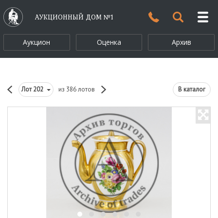
АУКЦИОННЫЙ ДОМ №1
Аукцион
Оценка
Архив
Лот
202
из 386 лотов
В каталог