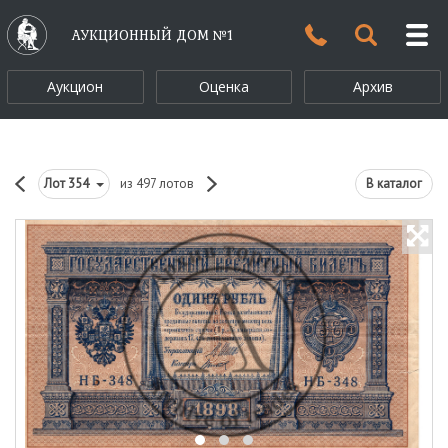
АУКЦИОННЫЙ ДОМ №1
Аукцион
Оценка
Архив
Лот
354
из 497 лотов
В каталог